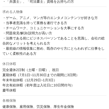
・「弁護士」、「司法書士」資格をお持ちの方
求める人物像
・ゲーム、アニメ、マンガ等のエンタメコンテンツが好きな方

・当事者意識を持って業務を遂行できる方

・チームワーク、コミュニケーションを大事にする方

・問題発見/解決/説明力が高い方

・法務である前にビジネスパーソンであることを意識し、会社の総
合的なメリットを考えられる方

・最前線の情報収集に努め、既存のやり方にとらわれずに仕事をし
ていく柔軟性のある方
休日休暇
完全週休2日制（土曜・日曜）、祝日

夏期休暇（7月1日~11月30日までの期間に3日間）

年末年始休暇（12月29日~1月3日）

年次有給休暇（初年度は入社日に10日間付与）

慶弔休暇
各種保険
健康保険、雇用保険、労災保険、厚生年金保険