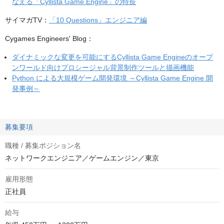
なえる「Cyllista Game Engine」の特長
サイマガTV：
「10 Questions」エンジニア編
Cygames Engineers' Blog：
ダイナミックな変更を可能にするCyllista Game Engineのオープ
ンワールド向けプロシージャル背景制作ツールと描画機能
Python による大規模ゲーム開発環境 ～Cyllista Game Engine 開
発事例～
募集要項
職種 / 募集ポジション名
ネットワークエンジニア／ゲームエンジン／東京
雇用形態
正社員
給与