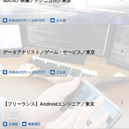
3DCG／映像／テクニカル／東京
年収
450万円 〜 1200万円
正社員
データアナリスト／ゲーム・サービス／東京
年収
450万円 〜 1200万円
正社員
【フリーランス】Androidエンジニア／東京
応相談
業務委託