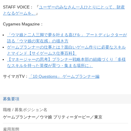
STAFF VOICE： 『
ユーザーのみなさん一人ひとりにとって、財産
となるゲームを。
』
Cygames Magazine：
「ウマ娘と二人三脚で夢を叶える喜びを」 アートディレクターが
語る「ウマ娘の実在感」の描き方
ゲームプランナーの仕事とは？面白いゲーム作りに必要なスキル
とマインド【サイゲームス仕事百科】
【マネージャーの思考】プランナー戦略本部の組織づくり「多様
なスキルを持った英傑が育つ・集まる場所に」
サイマガTV：
「10 Questions」 ゲームプランナー編
募集要項
職種 / 募集ポジション名
ゲームプランナー／ウマ娘 プリティーダービー／東京
雇用形態