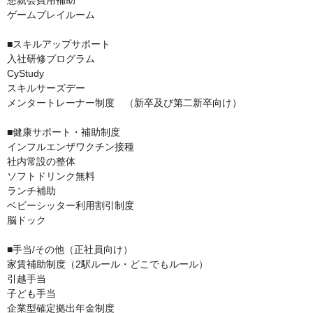
懇親会費用補助

ゲームプレイルーム

■スキルアップサポート

入社研修プログラム

CyStudy

スキルサーズデー

メンタートレーナー制度　（新卒及び第二新卒向け）

■健康サポート・補助制度

インフルエンザワクチン接種

社内常設の整体

ソフトドリンク無料

ランチ補助

ベビーシッター利用割引制度

脳ドック

■手当/その他（正社員向け）

家賃補助制度（2駅ルール・どこでもルール）

引越手当

子ども手当

企業型確定拠出年金制度
