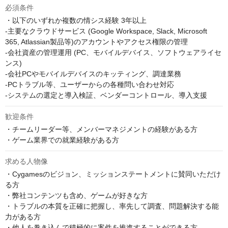
必須条件
・以下のいずれか複数の情シス経験 3年以上

-主要なクラウドサービス (Google Workspace, Slack, Microsoft 
365, Atlassian製品等)のアカウントやアクセス権限の管理

-会社資産の管理運用 (PC、モバイルデバイス、ソフトウェアライセ
ンス)

-会社PCやモバイルデバイスのキッティング、調達業務

-PCトラブル等、ユーザーからの各種問い合わせ対応

-システムの選定と導入検証、ベンダーコントロール、導入支援
歓迎条件
・チームリーダー等、メンバーマネジメントの経験がある方

・ゲーム業界での就業経験がある方
求める人物像
・Cygamesのビジョン、ミッションステートメントに賛同いただけ
る方

・弊社コンテンツも含め、ゲームが好きな方

・トラブルの本質を正確に把握し、率先して調査、問題解決する能
力がある方

・他人を巻き込んで積極的に案件を推進することができる方
