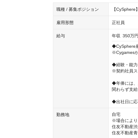
職種 / 募集ポジション
【CySphe
雇用形態
正社員
給与
年収
350万円
◆CySpher
※Cygame
◆経験・能力
※契約社員ス
◆年俸には、
関わらず支給
◆出社日に応
自宅

勤務地
※場合により
住友不動産渋
住友不動産青