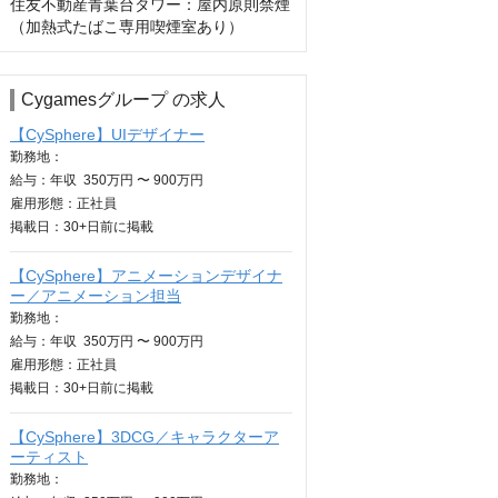
住友不動産青葉台タワー：屋内原則禁煙
（加熱式たばこ専用喫煙室あり）
Cygamesグループ の求人
【CySphere】UIデザイナー
勤務地：
給与：
年収
350万円 〜 900万円
雇用形態：正社員
掲載日：
30+日
前に掲載
【CySphere】アニメーションデザイナ
ー／アニメーション担当
勤務地：
給与：
年収
350万円 〜 900万円
雇用形態：正社員
掲載日：
30+日
前に掲載
【CySphere】3DCG／キャラクターア
ーティスト
勤務地：