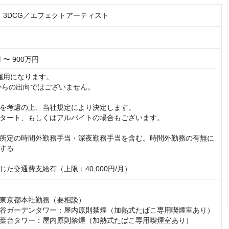
re】3DCG／エフェクトアーティスト
 〜 900万円
e雇用になります。

sからの出向ではございません。

を考慮の上、当社規定により決定します。

タート、もしくはアルバイトの場合もございます。

所定の時間外勤務手当・深夜勤務手当を含む。時間外勤務の有無に
する

じた交通費支給有（上限：40,000円/月）
東京都本社勤務（要相談）

谷ガーデンタワー：屋内原則禁煙（加熱式たばこ専用喫煙室あり）

葉台タワー：屋内原則禁煙（加熱式たばこ専用喫煙室あり）