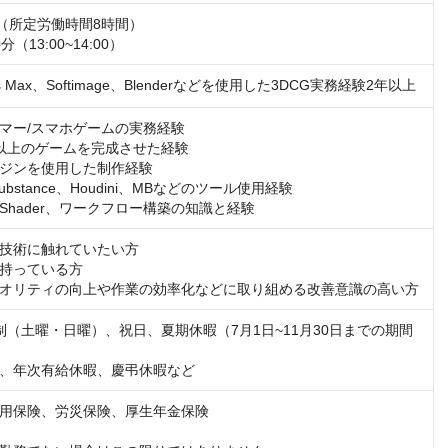
:00（所定労働時間8時間）

（13:00~14:00）
s Max、Softimage、Blenderなどを使用した3DCG実務経験2年以上
マー/スマホゲームの実務経験

以上のゲームを完成させた経験

ジンを使用した制作経験

Substance、Houdini、MBなどのツール使用経験

Shader、ワークフロー構築の知識と経験
技術に触れていたい方

持っている方

オリティの向上や作業の効率化などに取り組める改善意識の高い方
制（土曜・日曜）、祝日、夏期休暇（7月1日~11月30日までの期間
、年次有給休暇、慶弔休暇など
用保険、労災保険、厚生年金保険
