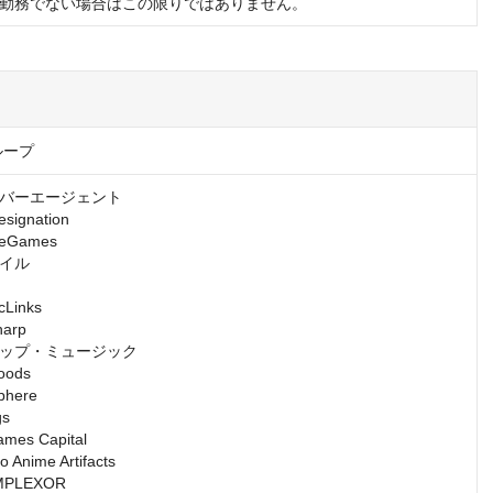
勤務でない場合はこの限りではありません。
ループ
バーエージェント

gnation

Games

イル

inks

rp

ップ・ミュージック

ds

ere

s

s Capital

nime Artifacts

LEXOR
