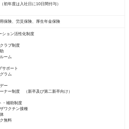
（初年度は入社日に10日間付与）

用保険、労災保険、厚生年金保険
ーション活性化制度

クラブ制度

助

ルーム

プサポート

グラム

デー

ーナー制度　（新卒及び第二新卒向け）

ト・補助制度

ザワクチン接種

体

ク無料
