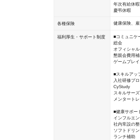
年次有給休暇
慶弔休暇
健康保険、雇
各種保険
■コミュニケ
福利厚生・サポート制度
総会

オフィシャル
懇親会費用補
ゲームプレイ
■スキルアッ
入社研修プロ
CyStudy

スキルサーズ
メンタートレ
■健康サポー
インフルエン
社内常設の整
ソフトドリン
ランチ補助
