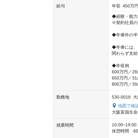
給与
年収
450万円
◆経験・能力
※契約社員の
◆年俸外の半
◆年俸には、
関わらず支給
◆年収例

600万円／28
650万円／31
800万円／3
勤務地
530-001
地図で確
大阪富国生命
10:00~19
就業時間
休憩時間　60分