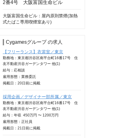
大阪富国生命ビル：屋内原則禁煙(加熱
式たばこ専用喫煙室あり)
Cygamesグループ の求人
【フリーランス】衣裳室／東京
勤務地：東京都渋谷区南平台町16番17号 住
友不動産渋谷ガーデンタワー 他(1)
給与：
応相談
雇用形態：業務委託
掲載日：
20日
前に掲載
採用企画／デザイナー部所属／東京
勤務地：東京都渋谷区南平台町16番17号 住
友不動産渋谷ガーデンタワー 他(1)
給与：
年収
450万円 〜 1200万円
雇用形態：正社員
掲載日：
21日
前に掲載