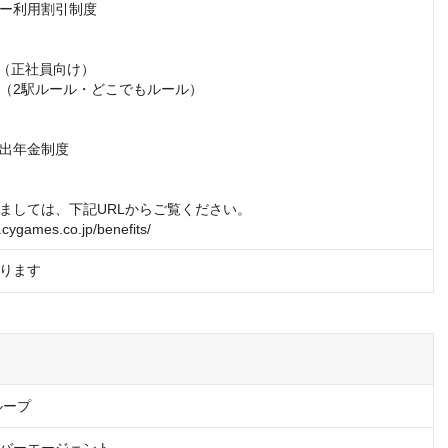
ー利用割引制度

（正社員向け）

（2駅ルール・どこでもルール）

出年金制度

ましては、下記URLからご覧ください。

t.cygames.co.jp/benefits/
ります
ループ