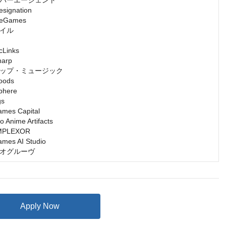
バーエージェント

gnation

Games

イル

inks

rp

ップ・ミュージック

ds

ere

s

s Capital

nime Artifacts

LEXOR

s AI Studio

オグルーヴ
Apply Now