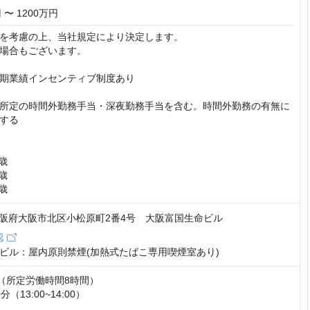
 〜 1200万円
を考慮の上、当社規定により決定します。

場合もございます。

期業績インセンティブ制度あり

所定の時間外勤務手当・深夜勤務手当を含む。時間外勤務の有無に
する

歳

歳

9歳
8 大阪府大阪市北区小松原町2番4号 大阪富国生命ビル
認
ビル：屋内原則禁煙(加熱式たばこ専用喫煙室あり)
:00（所定労働時間8時間）

（13:00~14:00）
