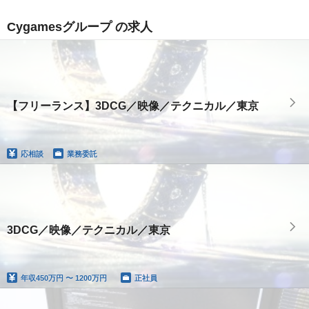
Cygamesグループ の求人
【フリーランス】3DCG／映像／テクニカル／東京
応相談
業務委託
3DCG／映像／テクニカル／東京
年収
450万円 〜 1200万円
正社員