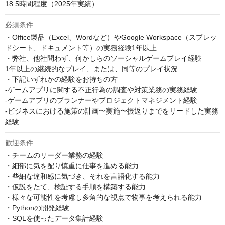
18.5時間程度（2025年実績）
必須条件
・Office製品（Excel、Wordなど）やGoogle Workspace（スプレッ
ドシート、ドキュメント等）の実務経験1年以上

・弊社、他社問わず、何かしらのソーシャルゲームプレイ経験

1年以上の継続的なプレイ、または、同等のプレイ状況

・下記いずれかの経験をお持ちの方

-ゲームアプリに関する不正行為の調査や対策業務の実務経験

-ゲームアプリのプランナーやプロジェクトマネジメント経験

-ビジネスにおける施策の計画〜実施〜振返りまでをリードした実務
経験
歓迎条件
・チームのリーダー業務の経験

・細部に気を配り慎重に仕事を進める能力

・些細な違和感に気づき、それを言語化する能力

・仮説をたて、検証する手順を構築する能力

・様々な可能性を考慮し多角的な視点で物事を考えられる能力

・Pythonの開発経験

・SQLを使ったデータ集計経験