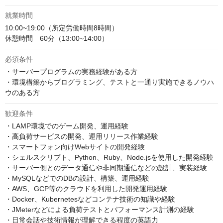
就業時間
10:00~19:00（所定労働時間8時間）

休憩時間　60分（13:00~14:00）
必須条件
・サーバープログラムの実務経験がある方

・環境構築からプログラミング、テストと一通り実施できるノウハ
ウのある方
歓迎条件
・LAMP環境でのゲーム開発、運用経験

・高負荷サービスの開発、運用リリース作業経験

・スマートフォン向けWebサイトの開発経験

・シェルスクリプト、Python、Ruby、Node.jsを使用した開発経験

・サーバー側とのデータ通信や非同期通信などの設計、実装経験

・MySQLなどでのDBの設計、構築、運用経験

・AWS、GCP等のクラウドを利用した開発運用経験

・Docker、Kubernetesなどコンテナ技術の知識や経験

・JMeterなどによる負荷テストとパフォーマンス計測の経験

・日常会話や技術情報が理解できる程度の英語力