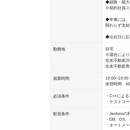
◆経験・能力
※契約社員ス
◆年俸には、
関わらず支給
◆出社日に応
自宅

勤務地
※場合により
住友不動産渋
住友不動産青
10:00~19
就業時間
休憩時間　60分
・C++による
必須条件
・テストコー
・Jenkinsの
歓迎条件
・DB、OS
・オートメー