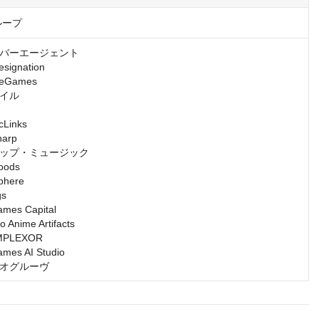
ループ
バーエージェント

gnation

Games

イル

inks

rp

ップ・ミュージック

ds

ere

s

s Capital

nime Artifacts

LEXOR

s AI Studio

オグルーヴ