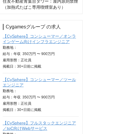
住友不動産青葉台タワー：屋内原則禁煙
（加熱式たばこ専用喫煙室あり）
Cygamesグループ の求人
【CySphere】コンシューマー／オンラ
インゲーム向けインフラエンジニア
勤務地：
給与：
年収
350万円 〜 900万円
雇用形態：正社員
掲載日：
30+日
前に掲載
【CySphere】コンシューマー／ツール
エンジニア
勤務地：
給与：
年収
350万円 〜 900万円
雇用形態：正社員
掲載日：
30+日
前に掲載
【CySphere】フルスタックエンジニア
／toC向けWebサービス