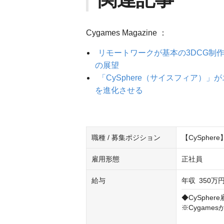
Cygames Magazine ：
リモートワークが基本の3DCG制作
の展望
「CySphere（サイスフィア）
を進化させる
職種 / 募集ポジション
【CySphe
雇用形態
正社員
給与
年収
350万円
◆CySpher
※Cygame