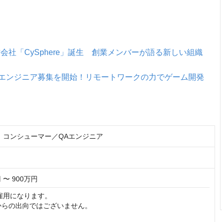
会社「CySphere」誕生 創業メンバーが語る新しい組織
」がエンジニア募集を開始！リモートワークの力でゲーム開発
re】コンシューマー／QAエンジニア
 〜 900万円
e雇用になります。

sからの出向ではございません。
