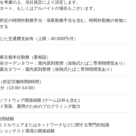
を考慮の上、当社規定により決定します。

タート、もしくはアルバイトの場合もございます。

所定の時間外勤務手当・深夜勤務手当を含む。時間外勤務の有無に
する

じた交通費支給有（上限：40,000円/月）
東京都本社勤務（要相談）

谷ガーデンタワー：屋内原則禁煙（加熱式たばこ専用喫煙室あり）

葉台タワー：屋内原則禁煙（加熱式たばこ専用喫煙室あり）
:00（所定労働時間8時間）

（13:00~14:00）
ソフトウェア開発経験 (ゲーム以外も含む)

ド実装、運用のためのプログラミング能力
利用経験

、ミドルウェアまたはネットワークなどに関する専門的知識

ションテスト環境の開発経験