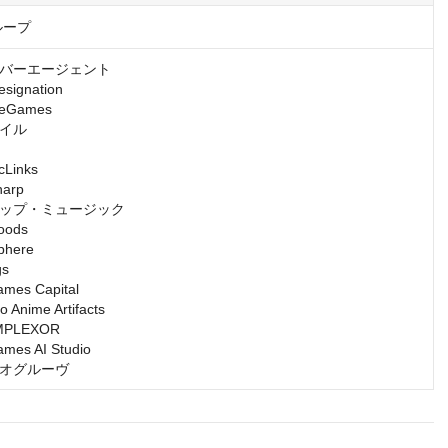
ループ
バーエージェント

gnation

Games

イル

inks

rp

ップ・ミュージック

ds

ere

s

s Capital

nime Artifacts

LEXOR

s AI Studio

オグルーヴ