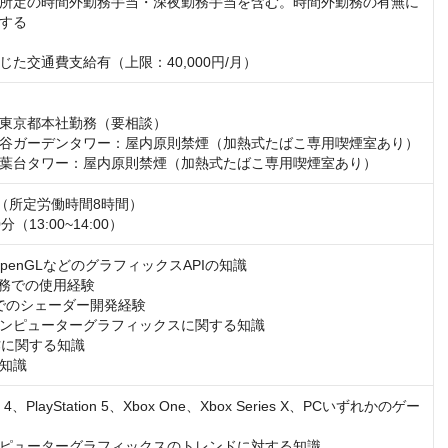
所定の時間外勤務手当・深夜勤務手当を含む。時間外勤務の有無に
する

じた交通費支給有（上限：40,000円/月）
東京都本社勤務（要相談）

谷ガーデンタワー：屋内原則禁煙（加熱式たばこ専用喫煙室あり）

葉台タワー：屋内原則禁煙（加熱式たばこ専用喫煙室あり）
:00（所定労働時間8時間）

（13:00~14:00）
、OpenGLなどのグラフィックスAPIの知識

業務での使用経験

どでのシェーダー開発経験

ンピューターグラフィックスに関する知識

に関する知識

知識
on 4、PlayStation 5、Xbox One、Xbox Series X、PCいずれかのゲー
ピューターグラフィックスのトレンドに対する知識
