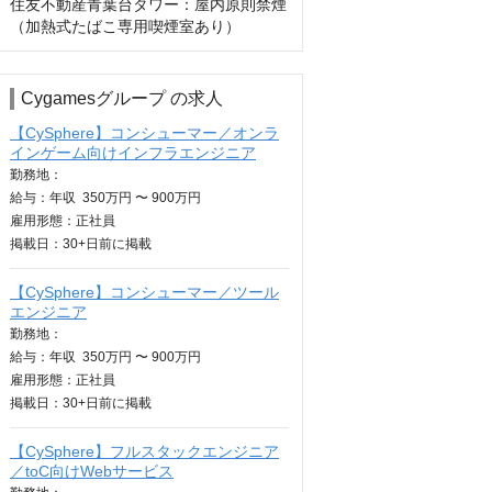
住友不動産青葉台タワー：屋内原則禁煙
（加熱式たばこ専用喫煙室あり）
Cygamesグループ の求人
【CySphere】コンシューマー／オンラ
インゲーム向けインフラエンジニア
勤務地：
給与：
年収
350万円 〜 900万円
雇用形態：正社員
掲載日：
30+日
前に掲載
【CySphere】コンシューマー／ツール
エンジニア
勤務地：
給与：
年収
350万円 〜 900万円
雇用形態：正社員
掲載日：
30+日
前に掲載
【CySphere】フルスタックエンジニア
／toC向けWebサービス