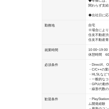
◆年俸には、
関わらず支給
◆出社日に応
自宅

勤務地
※場合により
住友不動産渋
住友不動産青
10:00~19
就業時間
休憩時間　60分
・DirectX
必須条件
・C/C++の
・HLSLな
・一般的なコ
・GPUの動作
・線形代数の
・PlayStati
歓迎条件
ム開発経験

・最新のコン