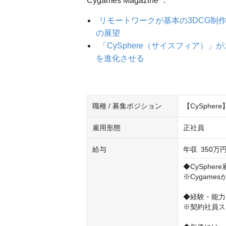
Cygames Magazine ：
リモートワークが基本の3DCG制作
の展望
「CySphere（サイスフィア）
を進化させる
職種 / 募集ポジション
【CySphe
雇用形態
正社員
給与
年収
350万円
◆CySpher
※Cygame
◆経験・能力
※契約社員ス