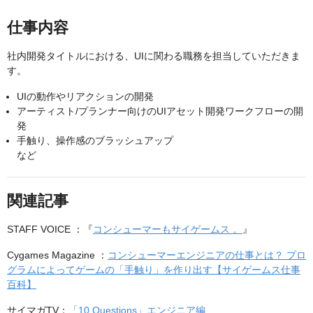
仕事内容
社内開発タイトルにおける、UIに関わる職務を担当していただきま
す。
UIの動作やリアクションの開発
アーティスト/プランナー向けのUIアセット開発ワークフローの開
発
手触り、操作感のブラッシュアップ
など
関連記事
STAFF VOICE ：『
コンシューマーもサイゲームス 。
』
Cygames Magazine ：
コンシューマーエンジニアの仕事とは？ プロ
グラムによってゲームの「手触り」を作り出す【サイゲームス仕事
百科】
サイマガTV：
「10 Questions」エンジニア編