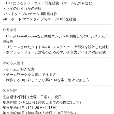
・C++によるソフトウェア開発経験 （ゲーム以外も含む）

・下記のいずれかの経験

-パッドタイプのゲームUI開発経験

-キーボード/マウスタイプのゲームUI開発経験
歓迎条件
・Unity/UnrealEngineなど商用エンジンを利用してのUIシステム開
発経験

・リリースされたタイトルのUIシステムのコア部分を設計した経験

・多プラットフォーム対応のためのマルチ入力デバイス対応経験
求める人物像
・ゲームが好きな方

・チームワークを大事にできる方

・制作するUIに対してより高いUXを常に追求できる方
休日休暇
完全週休2日制（土曜・日曜）、祝日

夏期休暇（7月1日~11月30日までの期間に3日間）

年末年始休暇（12月29日~1月3日）

年次有給休暇（初年度は入社日に10日間付与）
