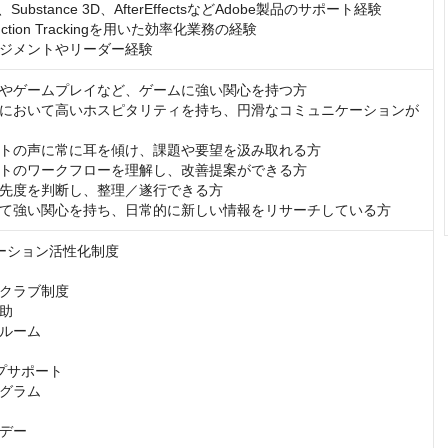
p、Substance 3D、AfterEffectsなどAdobe製品のサポート経験

duction Trackingを用いた効率化業務の経験

ジメントやリーダー経験
やゲームプレイなど、ゲームに強い関心を持つ方

において高いホスピタリティを持ち、円滑なコミュニケーションが
トの声に常に耳を傾け、課題や要望を汲み取れる方

トのワークフローを理解し、改善提案ができる方

先度を判断し、整理／遂行できる方

て強い関心を持ち、日常的に新しい情報をリサーチしている方
ーション活性化制度

クラブ制度

助

ルーム

プサポート

グラム

デー
