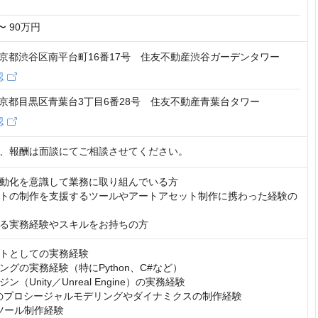
〜 90万円
6 東京都渋谷区南平台町16番17号 住友不動産渋谷ガーデンタワー
認
2 東京都目黒区青葉台3丁目6番28号 住友不動産青葉台タワー
認
、報酬は面談にてご相談させてください。
動化を意識して業務に取り組んでいる方

トの制作を支援するツールやアートアセット制作に携わった経験の
る実務経験やスキルをお持ちの方
トとしての実務経験

グの実務経験（特にPython、C#など）

（Unity／Unreal Engine）の実務経験

niでのプロシージャルモデリングやダイナミクスの制作経験

ツール制作経験
