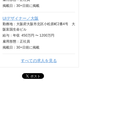
掲載日：
30+日
前に掲載
UIデザイナー／大阪
勤務地：大阪府大阪市北区小松原町2番4号 大
阪富国生命ビル
給与：
年収
450万円 〜 1200万円
雇用形態：正社員
掲載日：
30+日
前に掲載
すべての求人を見る