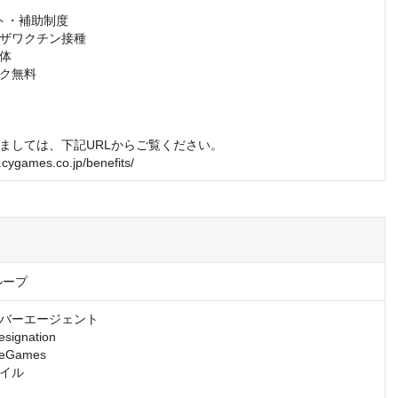
ト・補助制度

ザワクチン接種

体

ク無料

ましては、下記URLからご覧ください。

t.cygames.co.jp/benefits/
ループ
バーエージェント

gnation

Games

イル
