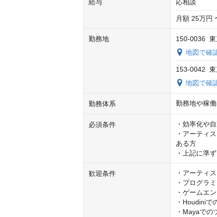
給与
応相談
月額 25万円 
勤務地
150-003
地図で確
153-004
地図で確
勤務地や稼働
勤務体系
・効率化や自
必須条件
・アーティス
ある方

・上記に準ず
・アーティス
歓迎条件
・プログラミン
・ゲームエンジン
・Houdi
・Mayaでの