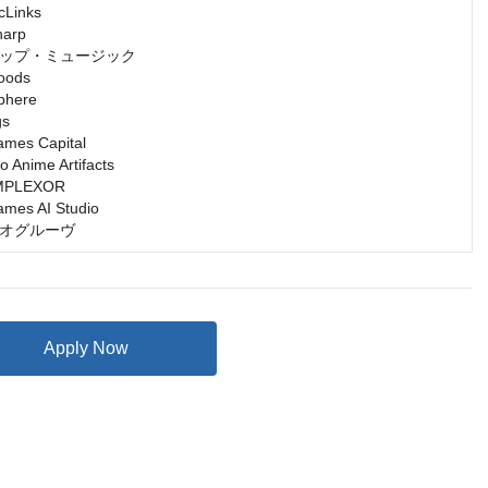
inks

rp

ップ・ミュージック

ds

ere

s

s Capital

nime Artifacts

LEXOR

s AI Studio

オグルーヴ
Apply Now