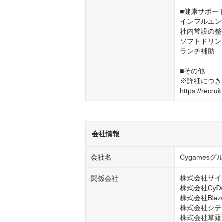
■健康サポー
インフルエン
社内常設の整
ソフトドリン
ランチ補助

■その他

※詳細につき
https://recrui
会社情報
会社名
Cygamesグ
株式会社サイ
関係会社
株式会社CyDesi
株式会社Blaze
株式会社シテ
株式会社草薙
