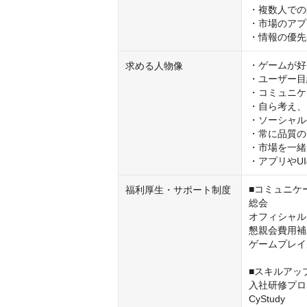
・複数人での
・市場のアプ
・情報の優先
・ゲームが好
求める人物像
・ユーザー目
・コミュニケ
・自ら考え、
・ソーシャル
・常に品質の
・市場を一緒
・アプリやU
■コミュニケ
福利厚生・サポート制度
総会

オフィシャル
懇親会費用補
ゲームプレイ
■スキルアッ
入社研修プロ
CyStudy
