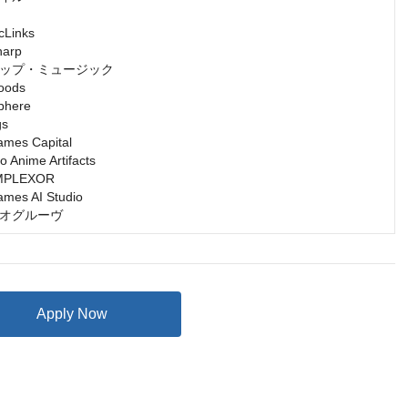
inks

rp

ップ・ミュージック

ds

ere

s

s Capital

nime Artifacts

LEXOR

s AI Studio

オグルーヴ
Apply Now