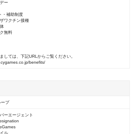
デー

ト・補助制度

ザワクチン接種

体

ク無料

ましては、下記URLからご覧ください。

t.cygames.co.jp/benefits/
ループ
バーエージェント

gnation

Games

イル
