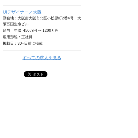
UIデザイナー／大阪
勤務地：大阪府大阪市北区小松原町2番4号 大
阪富国生命ビル
給与：
年収
450万円 〜 1200万円
雇用形態：正社員
掲載日：
30+日
前に掲載
すべての求人を見る