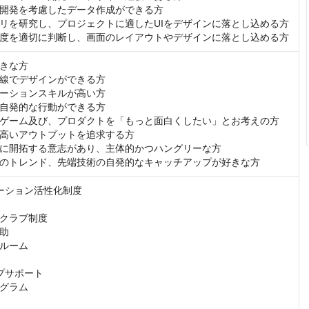
開発を考慮したデータ作成ができる方

リを研究し、プロジェクトに適したUIをデザインに落とし込める方

度を適切に判断し、画面のレイアウトやデザインに落とし込める方
きな方

線でデザインができる方

ーションスキルが高い方

自発的な行動ができる方

ゲーム及び、プロダクトを「もっと面白くしたい」とお考えの方 

高いアウトプットを追求する方

に開拓する意志があり、主体的かつハングリーな方

Iのトレンド、先端技術の自発的なキャッチアップが好きな方
ーション活性化制度

クラブ制度

助

ルーム

プサポート

グラム
