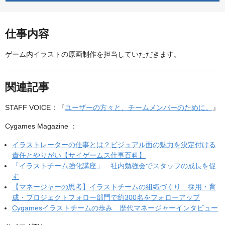
仕事内容
ゲーム内イラストの原画制作を担当していただきます。
関連記事
STAFF VOICE：『
ユーザーの方々と、チームメンバーのために。
』
Cygames Magazine ：
イラストレーターの仕事とは？ビジュアル面の魅力を決定付ける
責任とやりがい【サイゲームス仕事百科】
「イラストチーム強化講座」 社内勉強会でスタッフの成長を促
す
【マネージャーの思考】イラストチームの組織づくり 採用・育
成・プロジェクトフォロー部門で約300名をフォローアップ
Cygamesイラストチームの歩み 歴代マネージャーインタビュー