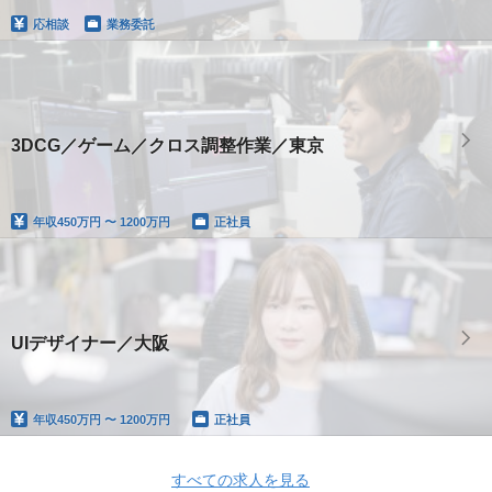
応相談
業務委託
3DCG／ゲーム／クロス調整作業／東京
年収
450万円 〜 1200万円
正社員
UIデザイナー／大阪
年収
450万円 〜 1200万円
正社員
すべての求人を見る