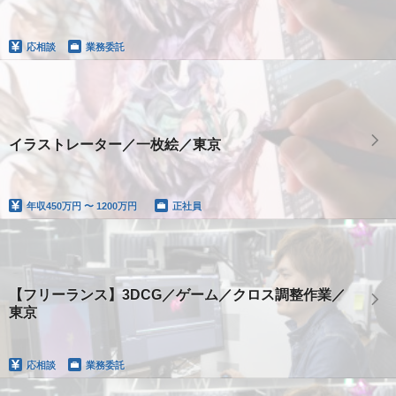
応相談
業務委託
イラストレーター／一枚絵／東京
年収
450万円 〜 1200万円
正社員
【フリーランス】3DCG／ゲーム／クロス調整作業／
東京
応相談
業務委託