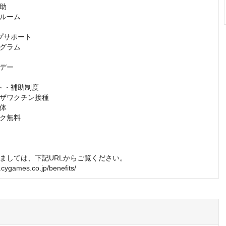
助

ルーム

プサポート

グラム

デー

ト・補助制度

ザワクチン接種

体

ク無料

ましては、下記URLからご覧ください。

t.cygames.co.jp/benefits/