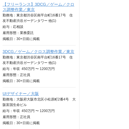
【フリーランス】3DCG／ゲーム／クロ
ス調整作業／東京
勤務地：東京都渋谷区南平台町16番17号 住
友不動産渋谷ガーデンタワー 他(1)
給与：
応相談
雇用形態：業務委託
掲載日：
30+日
前に掲載
3DCG／ゲーム／クロス調整作業／東京
勤務地：東京都渋谷区南平台町16番17号 住
友不動産渋谷ガーデンタワー 他(1)
給与：
年収
450万円 〜 1200万円
雇用形態：正社員
掲載日：
30+日
前に掲載
UIデザイナー／大阪
勤務地：大阪府大阪市北区小松原町2番4号 大
阪富国生命ビル
給与：
年収
450万円 〜 1200万円
雇用形態：正社員
掲載日：
30+日
前に掲載