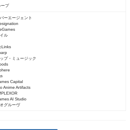
ループ
バーエージェント

gnation

Games

イル

inks

rp

ップ・ミュージック

ds

ere

s

s Capital

nime Artifacts

LEXOR

s AI Studio

オグルーヴ