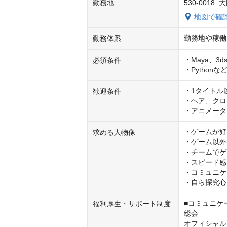
勤務地
530-001
地図で確
勤務地や稼働
勤務体系
・Maya、3d
必須条件
・Pytho
・1タイトル
歓迎条件
・ヘア、クロ
・アニメータ
・ゲームが好
求める人物像
・ゲーム以外
・チームでゲ
・スピード感
・コミュニケ
・自ら探究心
■コミュニケ
福利厚生・サポート制度
総会

オフィシャル