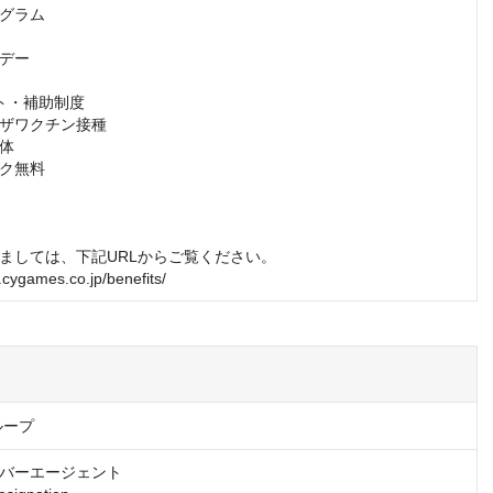
グラム

デー

ト・補助制度

ザワクチン接種

体

ク無料

ましては、下記URLからご覧ください。

t.cygames.co.jp/benefits/
ループ
バーエージェント
