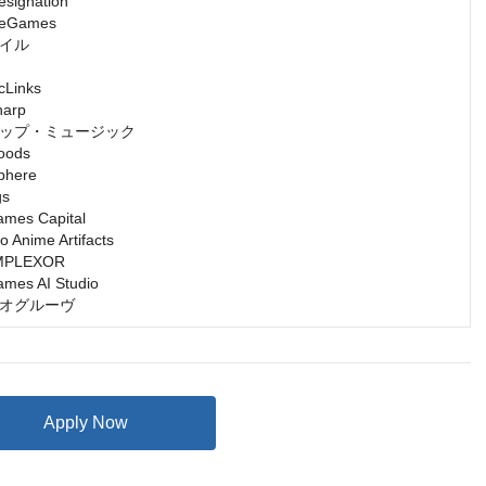
gnation

Games

イル

inks

rp

ップ・ミュージック

ds

ere

s

s Capital

nime Artifacts

LEXOR

s AI Studio

オグルーヴ
Apply Now