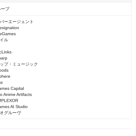
ループ
バーエージェント

gnation

Games

イル

inks

rp

ップ・ミュージック

ds

ere

s

s Capital

nime Artifacts

LEXOR

s AI Studio

オグルーヴ