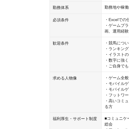
勤務地や稼働
勤務体系
・Excelで
必須条件
・ゲームプラ
画、運用経験
・競馬につい
歓迎条件
・ランキング
・イラストの
・数字に強く
・ご自身でも
・ゲーム全般
求める人物像
・モバイルゲ
・モバイルゲ
・フットワー
・高いコミュ
る方
■コミュニケ
福利厚生・サポート制度
総会
