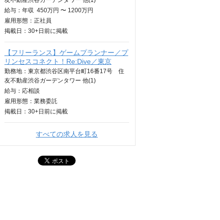
友不動産渋谷ガーデンタワー 他(1)
給与：
年収
450万円 〜 1200万円
雇用形態：正社員
掲載日：
30+日
前に掲載
【フリーランス】ゲームプランナー／プ
リンセスコネクト！Re:Dive／東京
勤務地：東京都渋谷区南平台町16番17号 住
友不動産渋谷ガーデンタワー 他(1)
給与：
応相談
雇用形態：業務委託
掲載日：
30+日
前に掲載
すべての求人を見る