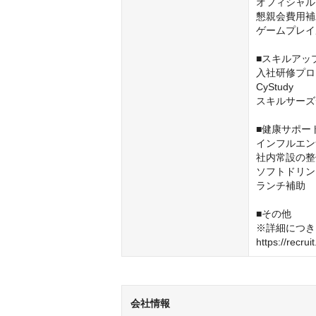
オフィシャル
懇親会費用補
ゲームプレイ
■スキルアッ
入社研修プロ
CyStudy

スキルサーズ
■健康サポー
インフルエン
社内常設の整
ソフトドリン
ランチ補助

■その他

※詳細につき
https://recrui
会社情報