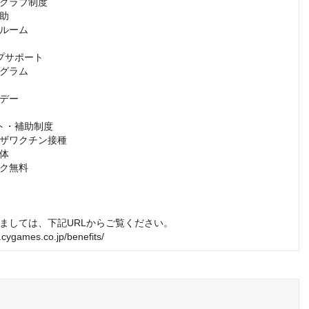
クラブ制度

助

ルーム

プサポート

グラム

デー

ト・補助制度

ザワクチン接種

体

ク無料

ましては、下記URLからご覧ください。

t.cygames.co.jp/benefits/