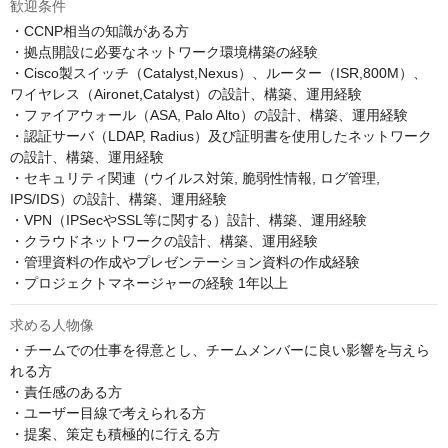
歓迎条件
・CCNP相当の知識がある方

・拠点開設に必要なネットワーク環境構築の経験

・Cisco製スイッチ（Catalyst,Nexus）、ルーター（ISR,800M）、
ワイヤレス（Aironet,Catalyst）の設計、構築、運用経験

・ファイアウォール（ASA, Palo Alto）の設計、構築、運用経験

・認証サーバ（LDAP, Radius）及び証明書を使用したネットワーク
の設計、構築、運用経験

・セキュリティ関連（ウイルス対策, 脆弱性情報, ログ管理, 
IPS/IDS）の設計、構築、運用経験

・VPN（IPSecやSSL等に関する）設計、構築、運用経験

・クラウドネットワークの設計、構築、運用経験

・管理資料の作成やプレゼンテーション資料の作成経験

・プロジェクトマネージャーの経験 1年以上
求める人物像
・チームでの仕事を得意とし、チームメンバーに良い影響を与えら
れる方

・責任感のある方

・ユーザー目線で考えられる方

・提案、策定も積極的に行える方
