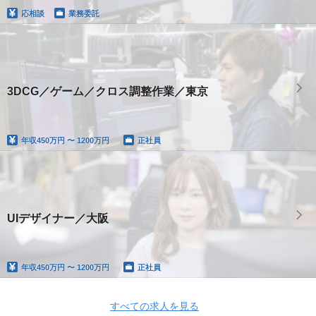
応相談
業務委託
3DCG／ゲーム／クロス調整作業／東京
年収
450万円 〜 1200万円
正社員
UIデザイナー／大阪
年収
450万円 〜 1200万円
正社員
すべての求人を見る