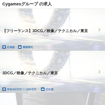
Cygamesグループ の求人
【フリーランス】3DCG／映像／テクニカル／東京
応相談
業務委託
3DCG／映像／テクニカル／東京
年収
450万円 〜 1200万円
正社員