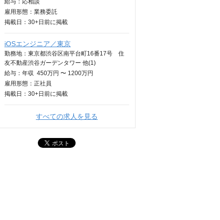
給与：
応相談
雇用形態：業務委託
掲載日：
30+日
前に掲載
iOSエンジニア／東京
勤務地：東京都渋谷区南平台町16番17号 住
友不動産渋谷ガーデンタワー 他(1)
給与：
年収
450万円 〜 1200万円
雇用形態：正社員
掲載日：
30+日
前に掲載
すべての求人を見る