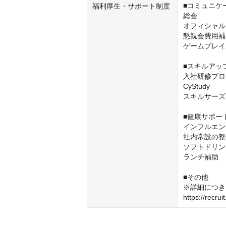
■コミュニケ
福利厚生・サポート制度
総会

オフィシャル
懇親会費用補
ゲームプレイ
■スキルアッ
入社研修プロ
CyStudy

スキルサーズ
■健康サポー
インフルエン
社内常設の整
ソフトドリン
ランチ補助

■その他

※詳細につき
https://recrui