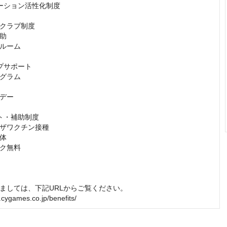
ーション活性化制度

クラブ制度

助

ルーム

プサポート

グラム

デー

ト・補助制度

ザワクチン接種

体

ク無料

ましては、下記URLからご覧ください。

t.cygames.co.jp/benefits/