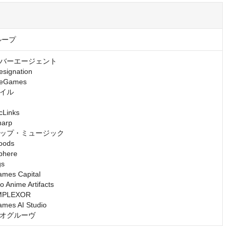
ループ
バーエージェント

gnation

Games

イル

inks

rp

ップ・ミュージック

ds

ere

s

s Capital

nime Artifacts

LEXOR

s AI Studio

オグルーヴ