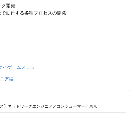
ック開発
上で動作する各種プロセスの開発
サイゲームス 。
』
ンジニア編
ス】ネットワークエンジニア／コンシューマー／東京