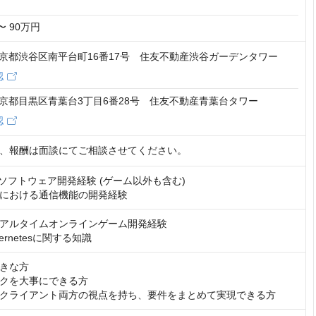
〜 90万円
6 東京都渋谷区南平台町16番17号 住友不動産渋谷ガーデンタワー
認
2 東京都目黒区青葉台3丁目6番28号 住友不動産青葉台タワー
認
、報酬は面談にてご相談させてください。
ソフトウェア開発経験 (ゲーム以外も含む)

における通信機能の開発経験
アルタイムオンラインゲーム開発経験

ernetesに関する知識
きな方

クを大事にできる方

クライアント両方の視点を持ち、要件をまとめて実現できる方