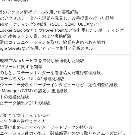
M等のアクセス解析ツールを用いた実務経験

トのアクセスデータから課題を発見し、改善提案を行った経験

bマーケティングの知識 （SEO、SEM、UI/UXなど） 

ooker Studioなど）やPowerPointなどを利用したレポーティング
いた改善プラン立案、および実施経験

滑にコミュニケーションを取り、協業を進められる能力

Google Sheetsなどを用いたデータ集計／分析スキル
地域でWebサービスを展開し最適化した経験

MPツールに関する知識

のもと、ステークホルダーを巻き込んだ進行管理経験

ステム導入や、UIUXの最適化経験

ジャーニー分析やユーザーインタビューなど、定性調査の経験

ag Manager (GTM) の設定／運用経験

トの最適化経験

いたデータ抽出／加工の経験
が好きでやりこんでいる方

って仕事を遂行できる方

に受け止めることができ、フットワークの軽い方

ニケーション能力があり、関係部署とのやり取りをスムーズに行え