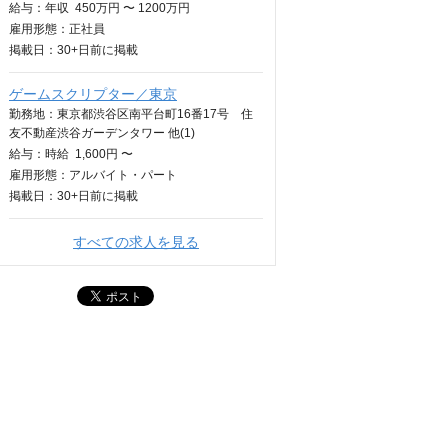
給与：
年収
450万円 〜 1200万円
雇用形態：正社員
掲載日：
30+日
前に掲載
ゲームスクリプター／東京
勤務地：東京都渋谷区南平台町16番17号 住
友不動産渋谷ガーデンタワー 他(1)
給与：
時給
1,600円 〜
雇用形態：アルバイト・パート
掲載日：
30+日
前に掲載
すべての求人を見る