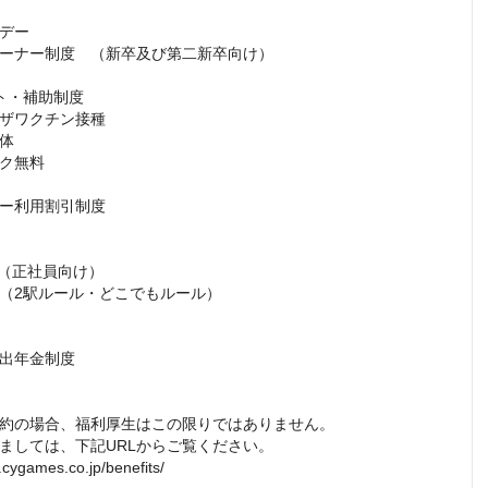
デー

ーナー制度　（新卒及び第二新卒向け）

ト・補助制度

ザワクチン接種

体

ク無料

ー利用割引制度

（正社員向け）

（2駅ルール・どこでもルール）

出年金制度

約の場合、福利厚生はこの限りではありません。

ましては、下記URLからご覧ください。

t.cygames.co.jp/benefits/