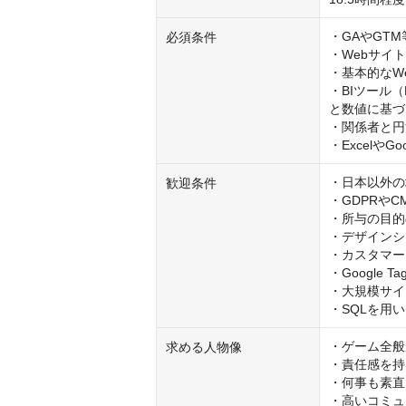
・GAやGT
必須条件
・Webサイ
・基本的なWe
・BIツール（L
と数値に基づ
・関係者と円
・Excelや
・日本以外の
歓迎条件
・GDPRやC
・所与の目的
・デザインシ
・カスタマー
・Google T
・大規模サイ
・SQLを用
・ゲーム全般
求める人物像
・責任感を持
・何事も素直
・高いコミュ