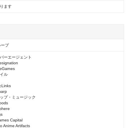
ります
ループ
バーエージェント

gnation

Games

イル

inks

rp

ップ・ミュージック

ds

ere

s

s Capital

nime Artifacts
