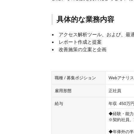
具体的な業務内容
アクセス解析ツール、および、最
レポート作成と提案
改善施策の立案と企画
職種 / 募集ポジション
Webアナリ
雇用形態
正社員
給与
年収
450万円
◆経験・能力
※契約社員、
◆年俸外の半