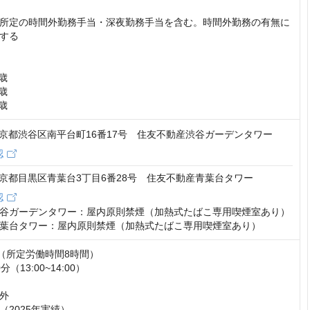
所定の時間外勤務手当・深夜勤務手当を含む。時間外勤務の有無に
する

歳

歳

9歳
6 東京都渋谷区南平台町16番17号 住友不動産渋谷ガーデンタワー
認
2 東京都目黒区青葉台3丁目6番28号 住友不動産青葉台タワー
認
谷ガーデンタワー：屋内原則禁煙（加熱式たばこ専用喫煙室あり）

葉台タワー：屋内原則禁煙（加熱式たばこ専用喫煙室あり）
:00（所定労働時間8時間）

（13:00~14:00）

外

度（2025年実績）