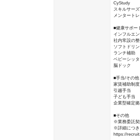
CyStudy

スキルサーズ
メンタートレ
■健康サポー
インフルエン
社内常設の整
ソフトドリン
ランチ補助

ベビーシッタ
脳ドック

■手当/その他
家賃補助制度
引越手当

子ども手当

企業型確定拠
■その他

※業務委託契
※詳細につき
https://recrui