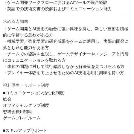
・ゲーム開発ワークフローにおけるAIツールの統合経験

・英語での技術文書の読解およびコミュニケーション能力
求める人物像
・ゲーム開発とAI技術の融合に強い興味を持ち、新しい技術を積極
的に学習する意欲がある方

・機械学習／強化学習の研究成果をゲームに適用し、実際の開発に
落とし込む能力がある方

・チームでの協調を重視し、ゲームデザイナーやエンジニアと円滑
にコミュニケーションを取れる方

・未知の問題に対して試行錯誤しながら解決策を見つけられる方

・プレイヤー体験を向上させるためのAI技術応用に興味を持つ方
福利厚生・サポート制度
■コミュニケーション活性化制度

総会

オフィシャルクラブ制度

懇親会費用補助

ゲームプレイルーム

■スキルアップサポート
