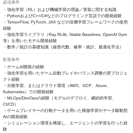
必須条件
・強化学習（RL）および機械学習の理論／実装に関する知識

・PythonおよびC++/C#などのプログラミング言語での開発経験

・TensorFlow, PyTorch, JAX などの深層学習フレームワークの使用
経験

・強化学習ライブラリ（Ray RLlib, Stable Baselines, OpenAI Gym
等）を用いたモデル開発経験

・数学／統計の基礎知識（線形代数、確率・統計、最適化手法）
歓迎条件
・ゲームAI開発の経験

・強化学習を用いたゲーム自動プレイやバランス調整の実プロジェ
クト経験

・分散学習、またはクラウド環境（AWS、GCP、Azure、
Kubernetes）での開発経験

・MLOps/DevOpsの経験（モデルのデプロイ、継続的学習、
CI/CD）

・ゲームプレイヤーの行動データを用いた模倣学習やデータ駆動型
AIの開発経験

・シミュレーション環境を構築し、エージェントの学習を行った経
験
