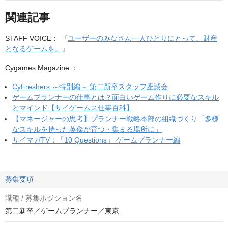
関連記事
STAFF VOICE： 『
ユーザーのみなさん一人ひとりにとって、財産
となるゲームを。
』
Cygames Magazine ：
CyFreshers ～特別編～ 第二新卒スタッフ座談会
ゲームプランナーの仕事とは？面白いゲーム作りに必要なスキル
とマインド【サイゲームス仕事百科】
【マネージャーの思考】プランナー戦略本部の組織づくり「多様
なスキルを持った英傑が育つ・集まる場所に」
サイマガTV：「10 Questions」 ゲームプランナー編
募集要項
職種 / 募集ポジション名
第二新卒／ゲームプランナー／東京