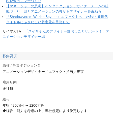
内映像のコンテづくり
【マネージャーの思考】インタラクションデザイナーチームの組
織づくり UIとアニメーションの異なるデザイナーを束ねる
『Shadowverse: Worlds Beyond』エフェクトのこだわり 新世代
タイトルにふさわしい超進化を目指して
サイマガTV：
「スイちゃんのデザイナー部おしごとリポート！」ア
ニメーションデザイナー編
募集要項
職種 / 募集ポジション名
アニメーションデザイナー／エフェクト担当／東京
雇用形態
正社員
給与
年収
450万円 〜 1200万円
◆経験・能力を考慮の上、当社規定により決定します。
