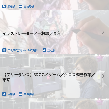
応相談
業務委託
イラストレーター／一枚絵／東京
年収
450万円 〜 1200万円
正社員
【フリーランス】3DCG／ゲーム／クロス調整作業／
東京
応相談
業務委託