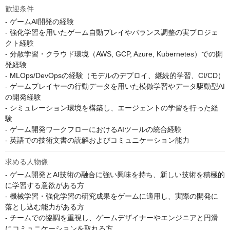
歓迎条件
- ゲームAI開発の経験

- 強化学習を用いたゲーム自動プレイやバランス調整の実プロジェ
クト経験

- 分散学習・クラウド環境（AWS, GCP, Azure, Kubernetes）での開
発経験

- MLOps/DevOpsの経験（モデルのデプロイ、継続的学習、CI/CD）

- ゲームプレイヤーの行動データを用いた模倣学習やデータ駆動型AI
の開発経験

- シミュレーション環境を構築し、エージェントの学習を行った経
験

- ゲーム開発ワークフローにおけるAIツールの統合経験

- 英語での技術文書の読解およびコミュニケーション能力
求める人物像
- ゲーム開発とAI技術の融合に強い興味を持ち、新しい技術を積極的
に学習する意欲がある方

- 機械学習・強化学習の研究成果をゲームに適用し、実際の開発に
落とし込む能力がある方

- チームでの協調を重視し、ゲームデザイナーやエンジニアと円滑
にコミュニケーションを取れる方
