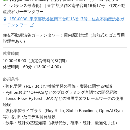
150-0036 東京都渋谷区南平台町16番17号 住友不動産渋谷ガ
ーデンタワー
住友不動産渋谷ガーデンタワー：屋内原則禁煙（加熱式たばこ専用
喫煙室あり）
就業時間
10:00~19:00（所定労働時間8時間）

休憩時間　60分（13:00~14:00）
必須条件
- 強化学習（RL）および機械学習の理論・実装に関する知識

- PythonおよびC++/C#などのプログラミング言語での開発経験

- TensorFlow, PyTorch, JAX などの深層学習フレームワークの使用
経験

- 強化学習ライブラリ（Ray RLlib, Stable Baselines, OpenAI Gym
等）を用いたモデル開発経験

- 数学・統計の基礎知識（線形代数、確率・統計、最適化手法）