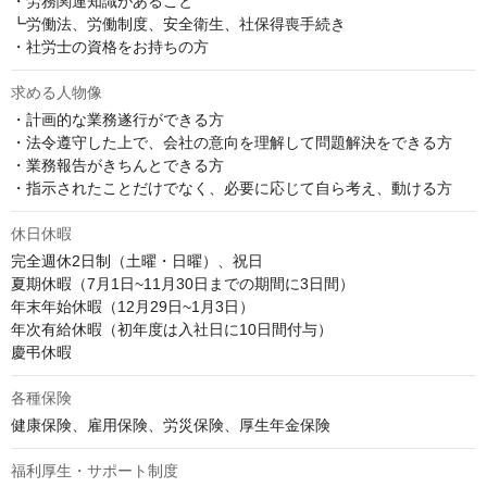
・労務関連知識があること

┗労働法、労働制度、安全衛生、社保得喪手続き

・社労士の資格をお持ちの方
求める人物像
・計画的な業務遂行ができる方

・法令遵守した上で、会社の意向を理解して問題解決をできる方

・業務報告がきちんとできる方

・指示されたことだけでなく、必要に応じて自ら考え、動ける方
休日休暇
完全週休2日制（土曜・日曜）、祝日

夏期休暇（7月1日~11月30日までの期間に3日間）

年末年始休暇（12月29日~1月3日）

年次有給休暇（初年度は入社日に10日間付与）

慶弔休暇
各種保険
健康保険、雇用保険、労災保険、厚生年金保険
福利厚生・サポート制度