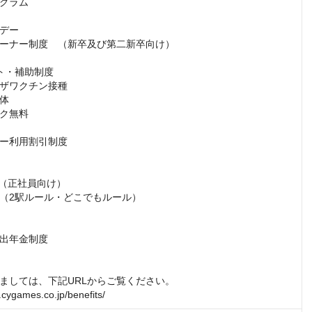
グラム

デー

ーナー制度　（新卒及び第二新卒向け）

ト・補助制度

ザワクチン接種

体

ク無料

ー利用割引制度

（正社員向け）

（2駅ルール・どこでもルール）

出年金制度

ましては、下記URLからご覧ください。

t.cygames.co.jp/benefits/