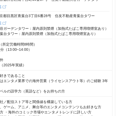
認
2 東京都目黒区青葉台3丁目6番28号 住友不動産青葉台タワー
認
谷ガーデンタワー：屋内原則禁煙（加熱式たばこ専用喫煙室あり）

葉台タワー：屋内原則禁煙（加熱式たばこ専用喫煙室あり）
:00（所定労働時間8時間）

（13:00~14:00）

外

度（2025年実績）
好きであること

はエンタメ業界での海外営業（ライセンスアウト等）のご経験 3年
ベルの語学力（英語など）をお持ちの方
社／配信ストア等と関係値を構築している方

、ゲーム、アニメ、舞台等のエンタメコンテンツもお好きな方

方 ・海外のコミック市場やエンタメトレンドに詳しい方
