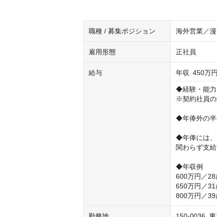
職種 / 募集ポジション
海外営業／漫
雇用形態
正社員
給与
年収
450万円
◆経験・能力
※契約社員の
◆年俸外の半
◆年俸には、
関わらず支給
◆年収例

600万円／28
650万円／31
800万円／3
勤務地
150-003