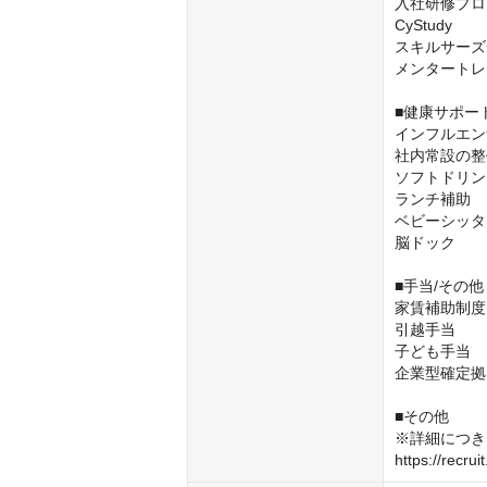
入社研修プロ
CyStudy

スキルサーズ
メンタートレ
■健康サポー
インフルエン
社内常設の整
ソフトドリン
ランチ補助

ベビーシッタ
脳ドック

■手当/その他
家賃補助制度
引越手当

子ども手当

企業型確定拠
■その他

※詳細につき
https://recrui