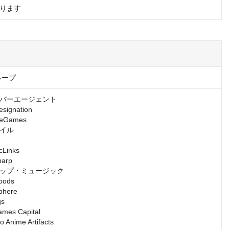
ります
ループ
バーエージェント

gnation

Games

イル

inks

rp

ップ・ミュージック

ds

ere

s

s Capital

nime Artifacts
