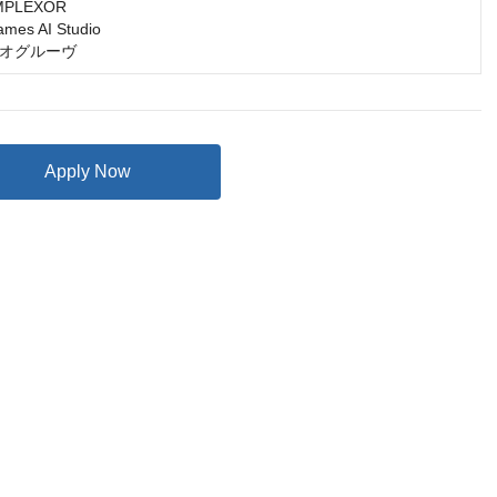
LEXOR

s AI Studio

オグルーヴ
Apply Now