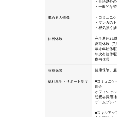
・英語以外の
・一般的な契
・コミュニケ
求める人物像
・マンガのト
・根気強く渉
完全週休2日
休日休暇
夏期休暇（7月
年末年始休暇（
年次有給休暇
慶弔休暇
健康保険、雇
各種保険
■コミュニケ
福利厚生・サポート制度
総会

オフィシャル
懇親会費用補
ゲームプレイ
■スキルアッ