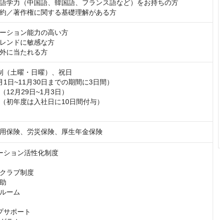
語学力（中国語、韓国語、フランス語など）をお持ちの方

約／著作権に関する基礎理解がある方
ーション能力の高い方

レンドに敏感な方

外に当たれる方
制（土曜・日曜）、祝日

1日~11月30日までの期間に3日間）

12月29日~1月3日）

（初年度は入社日に10日間付与）

用保険、労災保険、厚生年金保険
ーション活性化制度

クラブ制度

助

ルーム

プサポート
