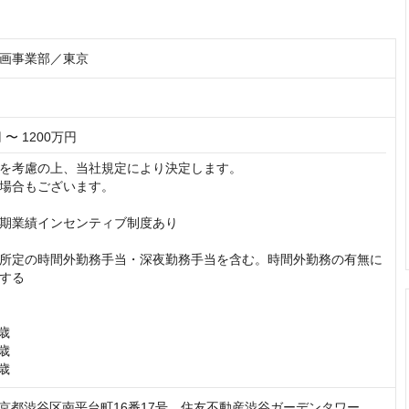
画事業部／東京
 〜 1200万円
を考慮の上、当社規定により決定します。

場合もございます。

期業績インセンティブ制度あり

所定の時間外勤務手当・深夜勤務手当を含む。時間外勤務の有無に
する

歳

歳

9歳
6 東京都渋谷区南平台町16番17号 住友不動産渋谷ガーデンタワー