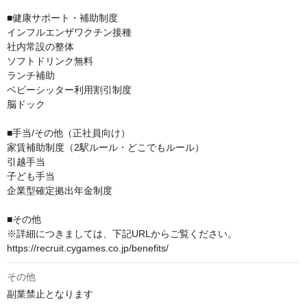
■健康サポート・補助制度

インフルエンザワクチン接種

社内常設の整体

ソフトドリンク無料

ランチ補助

ベビーシッター利用割引制度

脳ドック

■手当/その他（正社員向け）

家賃補助制度（2駅ルール・どこでもルール）

引越手当

子ども手当

企業型確定拠出年金制度

■その他

※詳細につきましては、下記URLからご覧ください。

https://recruit.cygames.co.jp/benefits/
その他
副業禁止となります