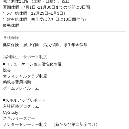
完全週休2日制（土曜・日曜）、祝日

夏期休暇（7月1日~11月30日までの期間に3日間）

年末年始休暇（12月29日~1月3日）

年次有給休暇（初年度は入社日に10日間付与）

慶弔休暇
各種保険
健康保険、雇用保険、労災保険、厚生年金保険
福利厚生・サポート制度
■コミュニケーション活性化制度

総会

オフィシャルクラブ制度

懇親会費用補助

ゲームプレイルーム

■スキルアップサポート

入社研修プログラム

CyStudy

スキルサーズデー

メンタートレーナー制度　（新卒及び第二新卒向け）
