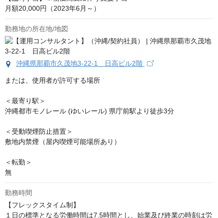
月額20,000円（2023年6月～）
勤務地の所在地/地図
沖縄県那覇市久茂地3-22-1 日高ビル2階
または、使用者が許可する場所

＜最寄り駅＞

沖縄都市モノレール (ゆいレール) 県庁前駅より徒歩3分

＜受動喫煙防止措置＞

敷地内禁煙（屋内喫煙可能場所あり）

＜転勤＞

無
勤務時間
【フレックスタイム制】 

１日の標準となる労働時間は7.5時間とし、始業及び終業の時刻は労