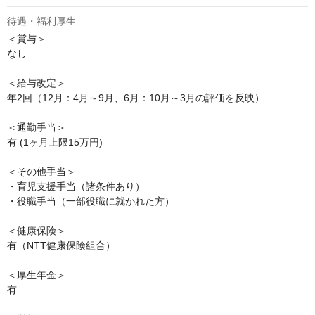
待遇・福利厚生
＜賞与＞ 

なし 

＜給与改定＞

年2回（12月：4月～9月、6月：10月～3月の評価を反映）

＜通勤手当＞

有 (1ヶ月上限15万円)

＜その他手当＞

・育児支援手当（諸条件あり）

・役職手当（一部役職に就かれた方）

＜健康保険＞

有（NTT健康保険組合）

＜厚生年金＞

有
