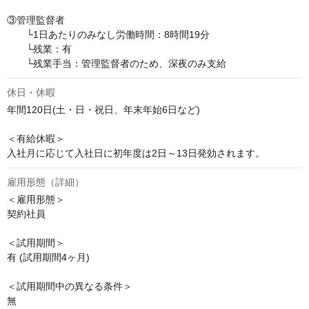
③管理監督者

　　└1日あたりのみなし労働時間：8時間19分

　　└残業：有

　　└残業手当：管理監督者のため、深夜のみ支給
休日・休暇
年間120日(土・日・祝日、年末年始6日など)

＜有給休暇＞

入社月に応じて入社日に初年度は2日～13日発効されます。
雇用形態（詳細）
＜雇用形態＞

契約社員

＜試用期間＞

有 (試用期間4ヶ月)

＜試用期間中の異なる条件＞

無