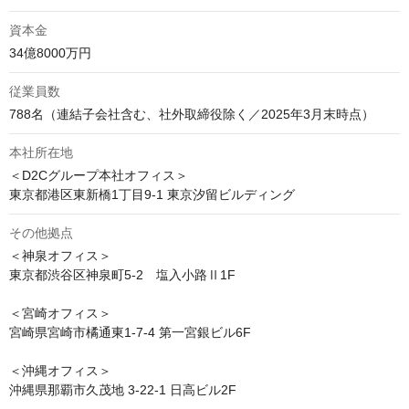
資本金
34億8000万円
従業員数
788名（連結子会社含む、社外取締役除く／2025年3月末時点）
本社所在地
＜D2Cグループ本社オフィス＞

東京都港区東新橋1丁目9-1 東京汐留ビルディング
その他拠点
＜神泉オフィス＞

東京都渋谷区神泉町5-2　塩入小路Ⅱ1F

＜宮崎オフィス＞

宮崎県宮崎市橘通東1-7-4 第一宮銀ビル6F

＜沖縄オフィス＞

沖縄県那覇市久茂地 3-22-1 日高ビル2F
