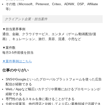
その他（Microsoft、Pinterest、Criteo、ADNW、DSP、Affiliate
等）
クライアント企業・担当案件
▼担当業界事例
通信、金融、クラウドサービス、エンタメ（ゲーム/動画配信/漫
画）、キュレーション、旅行、美容、流通、小売など
▼案件数
毎月3-5件前後を担当
▼案件事例はこちら
仕事のやりがい
SNSやGoogleといったグローバルプラットフォームを使った広告
配信が経験できる
Web／Appなど幅広いカテゴリや業種におけるプロモーションが
経験できる
専門性のあるスキルを身に着けることができる
分析や提案等、他代理店と比較してより広い業務領域で活躍でき