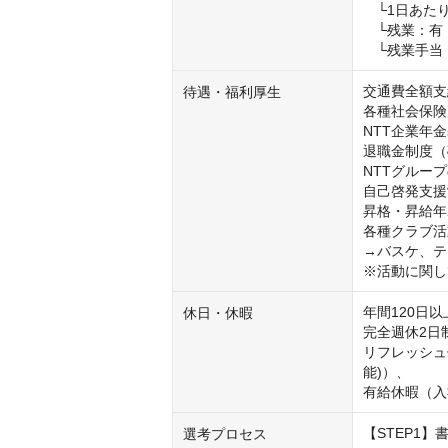
　└1日あた
　└残業：有
　└残業手当
交通費全額支給
待遇・福利厚生
各種社会保険
NTT企業年金
退職金制度（
NTTグループ
自己啓発支援
昇格・昇給年2
各種クラブ活
→バスケ、テ
※活動に関し
年間120日以上
休日・休暇
完全週休2日
リフレッシュ
能)）、

有給休暇（入
【STEP1】
選考プロセス