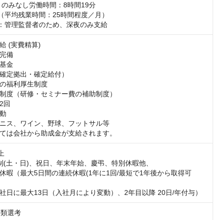
りのみなし労働時間：8時間19分

（平均残業時間：25時間程度／月）

：管理監督者のため、深夜のみ支給
 (実費精算)

完備

基金

確定拠出・確定給付）

の福利厚生制度

制度（研修・セミナー費の補助制度）

回

動

ニス、ワイン、野球、フットサル等

ては会社から助成金が支給されます。


制(土・日)、祝日、年末年始、慶弔、特別休暇他、

休暇（最大5日間の連続休暇(1年に1回/最短で1年後から取得可
社日に最大13日（入社月により変動）、2年目以降 20日/年付与）
書類選考
