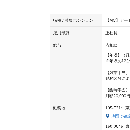
職種 / 募集ポジション
【MC】アー
雇用形態
正社員
給与
応相談
【年収】（経
※年収の12
【残業手当】

勤務区分によ
【臨時手当】
月額20,000
勤務地
105-731
地図で確
150-0045