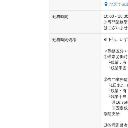
地図で確
10:00～18:30
勤務時間
※専門業務型
はございませ
※下記、いず
勤務時間備考
＜勤務区分＞

①通常労働時
　└残業：有
　└残業手当
②専門業務型
　└1日あた
　└残業：有
　└残業手当：
　　月16.
　　※固定残
別途支給

③管理監督者
