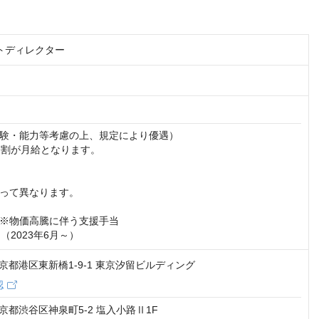
トディレクター
験・能力等考慮の上、規定により優遇）

分割が月給となります。

って異なります。

※物価高騰に伴う支援手当

円（2023年6月～）
4 東京都港区東新橋1-9-1 東京汐留ビルディング
認
 東京都渋谷区神泉町5-2 塩入小路Ⅱ1F