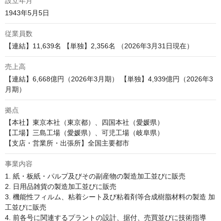
設立年月
1943年5月5日
従業員数
【連結】11,639名 【単独】2,356名 （2026年3月31日現在）
売上高
【連結】6,668億円（2026年3月期） 【単独】4,939億円（2026年3
月期）
拠点
【本社】東京本社（東京都）、四国本社（愛媛県） 

【工場】三島工場（愛媛県）、可児工場（岐阜県）

【支店・営業所・出張所】全国主要都市 
事業内容
1. 紙・板紙・パルプ及びその副産物の製造加工並びに販売 

2. 日用品雑貨の製造加工並びに販売 

3. 機能性フィルム、粘着シート及び粘着剤等合成樹脂材料の製造 加
工並びに販売

4. 前各号に関連するプラントの設計、据付、売買並びに技術指導
