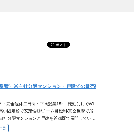
反響）※自社分譲マンション・戸建ての販売/
3日・完全週休二日制・平均残業15h・転勤なしでWL
/高い固定給で安定性◎/チーム目標制/完全反響で飛
/自社分譲マンションと戸建を首都圏で展開している
 ◎給与やインセンティブについて 同社は固定給の
社員
定した働き方を実現できます。 ◎ワークライフバラ