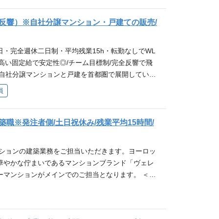
の質」にこだわることで高い効率を達成しているた
完全週休2日制、休日も年間123日+自身で取得する
反響）※自社分譲マンション・戸建ての販売/
フバランスが整いやすい環境です。 ◎目標について
なっていて、チームで目標達成を目指します(物件の
3日・完全週休二日制・平均残業15h・転勤なしでWL
て異なるが、1チーム約4~8名)。チームで助け合
/高い固定給で安定性◎/チーム目標制/完全反響で飛
かりフォローする体制となっています。 ＜業務詳細
/自社分譲マンションと戸建を首都圏で展開している
美をまとった華やかな佇まいであるマンションブラン
 ◎給与やインセンティブについて 同社は固定給の
員
都圏で展開する当社にて、モデルルームにご来店い
定した働き方を実現できます。 ◎ワークライフバラ
ション購入のご提案やサポートをお任せいたしま
こだわることで高い効率を達成しているため、平均残
込みは完全反響となるため、新規開拓や飛び込み営業
日制、休日も年間123日+自身で取得する有給休暇と
職※発注者側/土日祝休み/残業平均15時間/
 変更の範囲:会社の定める業務
が整いやすい環境です。 ◎目標について 物件ごとの
、チームで目標達成を目指します(物件の大きさ、販
ンションの建築業務をご担当いただきます。ヨーロッ
、1チーム約4~8名)。チームで助け合い、メンバー
華やかな佇まいであるマンションブランド「ヴェレ
する体制となっています。 ＜業務詳細＞ ヨーロッパ
ーマンションがメインでのご担当となります。 ＜業
やかな佇まいであるマンションブランド「ヴェレー
ションの商品企画業務 ・設計事務所やゼネコンとの折
る当社にて、モデルルームにご来店いただいたお客
ト、品質、安全面などの管理 建築全般のマネジメント
ご提案やサポートをお任せいたします。(※お客様の
、設計や施工会社などの協力会社とのパートナーシ
なるため、新規開拓や飛び込み営業などはございま