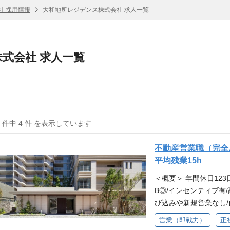
社 採用情報
大和地所レジデンス株式会社 求人一覧
式会社 求人一覧
4 件中 4 件 を表示しています
不動産営業職（完全
平均残業15h
＜概要＞ 年間休日12
B◎/インセンティブ有
び込みや新規営業なし
デベロッパー ＜魅力＞
営業（即戦力）
正
比率も大きいため、安