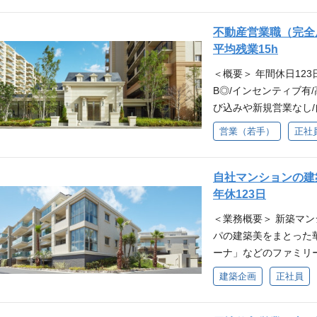
ンスについて 「商品
め、平均残業15時間、
不動産営業職（完全
有給休暇とワークライ
平均残業15h
物件ごとのチーム制と
＜概要＞ 年間休日12
大きさ、販売戸数に応じ
B◎/インセンティブ有
い、メンバー毎にしっ
び込みや新規営業なし
＞ ヨーロッパの建築
デベロッパー ＜魅力＞
営業（若手）
正社
ド「ヴェレーナ」を首
比率も大きいため、安
ただいたお客様のマン
ンス 「商品の質」に
す。(※お客様の呼び
業15時間、完全週休2
自社マンションの建築
などはございません。)
ワークライフバランス
年休123日
チーム制となっていて
＜業務概要＞ 新築マ
売戸数に応じて異なるが
パの建築美をまとった
毎にしっかりフォロー
ーナ」などのファミリ
の建築美をまとった華
務詳細＞ ・新築マン
建築企画
正社員
ナ」を首都圏で展開す
衝業務 ・工期、コス
様のマンション購入の
が主な業務となるため
呼び込みは完全反響と