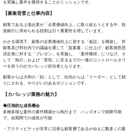
を実施し案件を獲得することがミッションです。
【募集背景と仕事内容】
顧客である上場企業が「企業価値向上」に取り組もうとする中、投
資銀行に求められる役割は日々重要性を増しています。
かかる環境下、顧客の企業価値向上に資する「仮説」を構築し、対
顧客及び対社内での議論を通じて「提案書」に仕上げ、顧客側意思
決定者に対する「プレゼン」を実施し、「案件獲得」につなげ、そ
して「執行」および「実現」に至るまでの一連のコントロールタワ
ーを担うのがカバレッジ担当者となります。
顧客からは大和の「顔」として、社内からは「リーダー」として頼
りにされる、やりがいのあるポジションです。
【カバレッジ業務の魅力】
◆圧倒的な成長機会
多種多様な案件の案件構築から執行まで、ハンズオンで経験可能
で、短期間での成長が可能
・アクティビティが非常に活発な顧客層であるがゆえに数多くの案