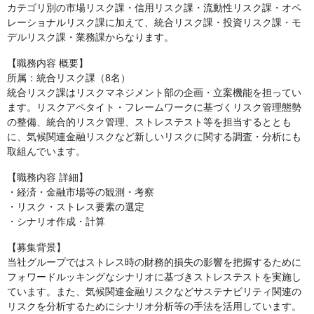
カテゴリ別の市場リスク課・信用リスク課・流動性リスク課・オペ
レーショナルリスク課に加えて、統合リスク課・投資リスク課・モ
デルリスク課・業務課からなります。
【職務内容 概要】
所属：統合リスク課（8名）
統合リスク課はリスクマネジメント部の企画・立案機能を担ってい
ます。リスクアペタイト・フレームワークに基づくリスク管理態勢
の整備、統合的リスク管理、ストレステスト等を担当するととも
に、気候関連金融リスクなど新しいリスクに関する調査・分析にも
取組んでいます。
【職務内容 詳細】
・経済・金融市場等の観測・考察
・リスク・ストレス要素の選定
・シナリオ作成・計算
【募集背景】
当社グループではストレス時の財務的損失の影響を把握するために
フォワードルッキングなシナリオに基づきストレステストを実施し
ています。また、気候関連金融リスクなどサステナビリティ関連の
リスクを分析するためにシナリオ分析等の手法を活用しています。