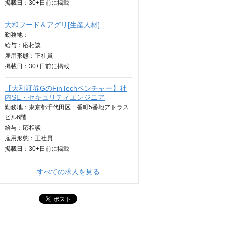
掲載日：
30+日
前に掲載
大和フード＆アグリ[生産人材]
勤務地：
給与：
応相談
雇用形態：正社員
掲載日：
30+日
前に掲載
【大和証券GのFinTechベンチャー】社
内SE・セキュリティエンジニア
勤務地：東京都千代田区一番町5番地アトラス
ビル6階
給与：
応相談
雇用形態：正社員
掲載日：
30+日
前に掲載
すべての求人を見る