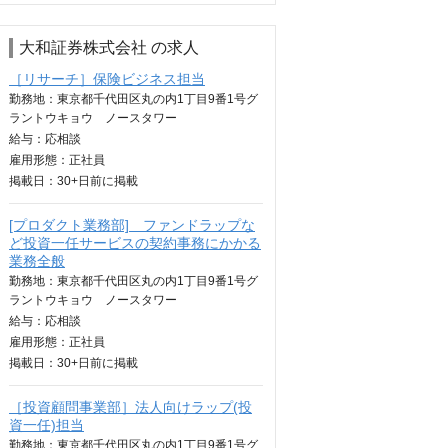
大和証券株式会社 の求人
［リサーチ］保険ビジネス担当
勤務地：東京都千代田区丸の内1丁目9番1号グ
ラントウキョウ ノースタワー
給与：
応相談
雇用形態：正社員
掲載日：
30+日
前に掲載
[プロダクト業務部] ファンドラップな
ど投資一任サービスの契約事務にかかる
業務全般
勤務地：東京都千代田区丸の内1丁目9番1号グ
ラントウキョウ ノースタワー
給与：
応相談
雇用形態：正社員
掲載日：
30+日
前に掲載
［投資顧問事業部］法人向けラップ(投
資一任)担当
勤務地：東京都千代田区丸の内1丁目9番1号グ