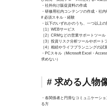
・社外向け販促資料の作成
・研修用社内コンテンツの作成・社内
# 必須スキル・経験
・以下のいずれかのうち、一つ以上の
［1］WEBサービス
［2］CRMなどの営業サポートツール
［3］投資リスク分析ツールやポート
［4］相続やライフプランニングの試
・PCスキル（Microsoft Excel・A
求めない）
# 求める人物
・各関係者と円滑なコミュニケーショ
る方