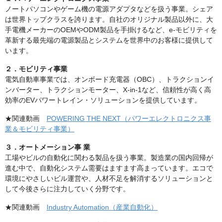
ノートパソコンやゲーム機の電源アダプタなどを扱う事業。シェア
は世界トップクラスを誇ります。自社のオリジナル製品以外に、大
手電機メーカーのOEMやODM製品を手掛けるなど、e-モビリティを
革新する最先端の電源製品とシステムを世界中のお客様に提供して
います。
２．モビリティ事業
電気自動車事業では、オンボード充電器（OBC）、トラクションイ
ンバーター、トラクションモーター、X-in-1など、信頼性が高く高
効率のEVパワートレイン・ソリューションを提供しています。
★関連動画
POWERING THE NEXT（パワーエレクトロニクス事
業＆モビリティ事業）
３．オートメーション事
業
工場やビルの自動化に関わる製品を扱う事業。製造業の国内回帰が
進む中で、自動化システム需要はますます高まっています。エコで
環境にやさしいビル運営や、人材不足を解消するソリューションと
して今後さらに注力していく分野です。
★関連動画
Industry Automation（産業自動化）