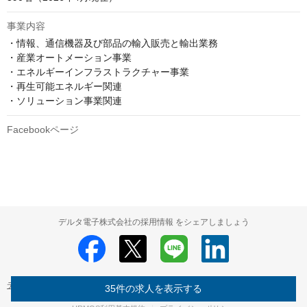
事業内容
・情報、通信機器及び部品の輸入販売と輸出業務

・産業オートメーション事業

・エネルギーインフラストラクチャー事業

・再生可能エネルギー関連

・ソリューション事業関連
Facebookページ
デルタ電子株式会社の採用情報 をシェアしましょう
デルタ電子株式会社
デルタ電子株式会社 の採用情報
35件の求人を表示する