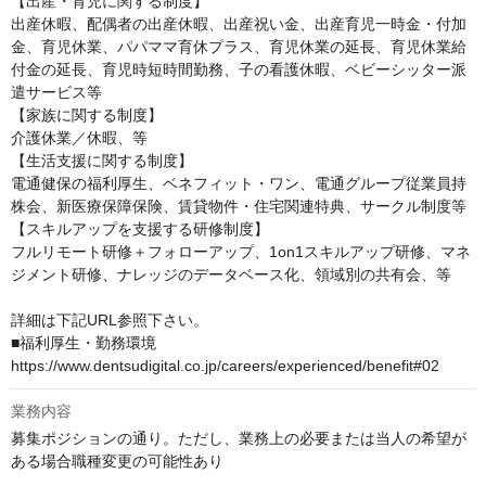
【出産・育児に関する制度】

出産休暇、配偶者の出産休暇、出産祝い金、出産育児一時金・付加
金、育児休業、パパママ育休プラス、育児休業の延長、育児休業給
付金の延長、育児時短時間勤務、子の看護休暇、ベビーシッター派
遣サービス等

【家族に関する制度】

介護休業／休暇、等

【生活支援に関する制度】

電通健保の福利厚生、ベネフィット・ワン、電通グループ従業員持
株会、新医療保障保険、賃貸物件・住宅関連特典、サークル制度等

【スキルアップを支援する研修制度】

フルリモート研修＋フォローアップ、1on1スキルアップ研修、マネ
ジメント研修、ナレッジのデータベース化、領域別の共有会、等

詳細は下記URL参照下さい。

■福利厚生・勤務環境

https://www.dentsudigital.co.jp/careers/experienced/benefit#02
業務内容
募集ポジションの通り。ただし、業務上の必要または当人の希望が
ある場合職種変更の可能性あり