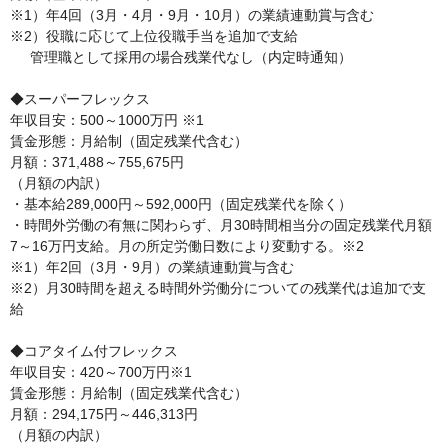
※1）年4回（3月・4月・9月・10月）の業績連動賞与含む

※2）役職に応じて上位役職手当を追加で支給

     管理職として採用の場合残業代なし（内定時通知）

◆スーパーフレックス

年収目安：500～1000万円 ※1

賃金形態：月給制（固定残業代含む）

月額：371,488～755,675円　

（月額の内訳）

・基本給289,000円～592,000円（固定残業代を除く）

・時間外労働の有無に関わらず、月30時間相当分の固定残業代月額
7～16万円支給。月の所定労働日数により変動する。※2

※1）年2回（3月・9月）の業績連動賞与含む

※2）月30時間を超える時間外労働分についての残業代は追加で支
給

◆コアタイム付フレックス

年収目安：420～700万円※1

賃金形態：月給制（固定残業代含む）

月額：294,175円～446,313円

（月額の内訳）
