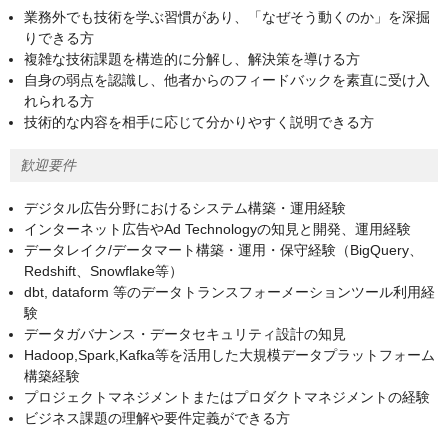
業務外でも技術を学ぶ習慣があり、「なぜそう動くのか」を深掘
りできる方
複雑な技術課題を構造的に分解し、解決策を導ける方
自身の弱点を認識し、他者からのフィードバックを素直に受け入
れられる方
技術的な内容を相手に応じて分かりやすく説明できる方
歓迎要件
デジタル広告分野におけるシステム構築・運用経験
インターネット広告やAd Technologyの知見と開発、運用経験
データレイク/データマート構築・運用・保守経験（BigQuery、
Redshift、Snowflake等）
dbt, dataform 等のデータトランスフォーメーションツール利用経
験
データガバナンス・データセキュリティ設計の知見
Hadoop,Spark,Kafka等を活用した大規模データプラットフォーム
構築経験
プロジェクトマネジメントまたはプロダクトマネジメントの経験
ビジネス課題の理解や要件定義ができる方