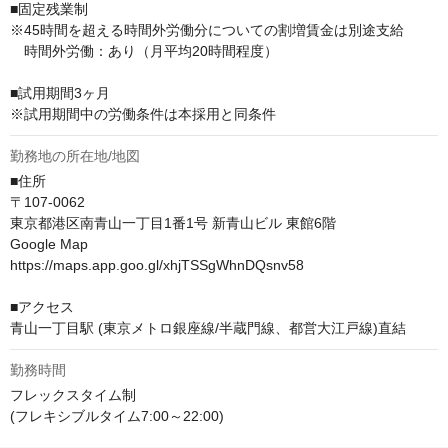
■固定残業制

※45時間を超える時間外労働分についての割増賃金は別途支給

　時間外労働：あり（月平均20時間程度）

■試用期間3ヶ月

※試用期間中の労働条件は本採用と同条件
勤務地の所在地/地図
■住所

〒107-0062

東京都港区南青山一丁目1番1号 新青山ビル 東館6階

Google Map

https://maps.app.goo.gl/xhjTSSgWhnDQsnv58

■アクセス

青山一丁目駅 (東京メトロ銀座線/半蔵門線、都営大江戸線)直結
勤務時間
フレックスタイム制

(フレキシブルタイム7:00～22:00)