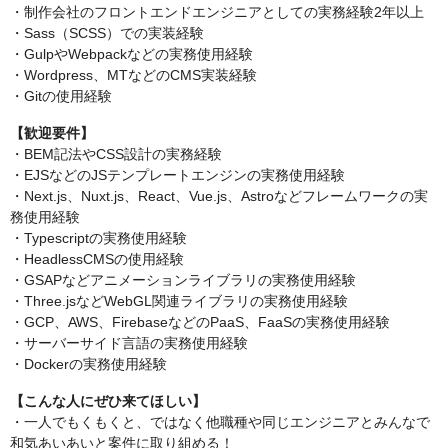
・制作会社のフロントエンドエンジニアとしての実務経験2年以上
・Sass（SCSS）での実装経験
・GulpやWebpackなどの実務使用経験
・Wordpress、MTなどのCMS実装経験
・Gitの使用経験
【歓迎要件】
・BEM記法やCSS設計の実務経験
・EJSなどのJSテンプレートエンジンの実務使用経験
・Next.js、Nuxt.js、React、Vue.js、Astroなどフレームワークの実
務使用経験
・Typescriptの実務使用経験
・HeadlessCMSの使用経験
・GSAPなどアニメーションライブラリの実務使用経験
・Three.jsなどWebGL関連ライブラリの実務使用経験
・GCP、AWS、FirebaseなどのPaaS、FaaSの実務使用経験
・サーバーサイド言語の実務使用経験
・Dockerの実務使用経験
【こんな人にぜひ来てほしい】
・一人でもくもくと、ではなく他職種や同じエンジニアとみんなで
和気あいあいと案件に取り組める！