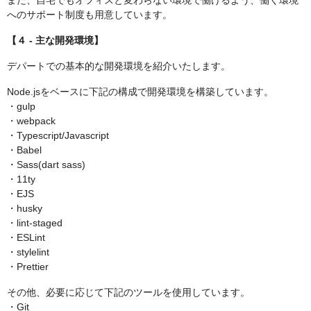
また、自宅でもオフィスと変わらない環境で働けるよう、働く環境
へのサポート制度も用意しています。
【４ - 主な開発環境】
デパートでの基本的な開発環境を紹介いたします。
Node.jsをベースに下記の構成で開発環境を構築しています。
・gulp
・webpack
・Typescript/Javascript
・Babel
・Sass(dart sass)
・11ty
・EJS
・husky
・lint-staged
・ESLint
・stylelint
・Prettier
その他、必要に応じて下記のツールを使用しています。
・Git