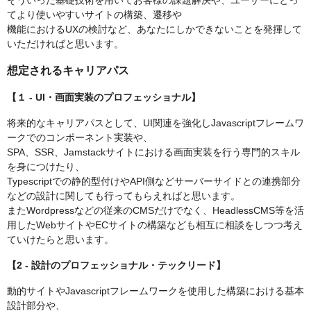
そういった基礎技術を用いてお客様の課題解決や、ユーザーにとっ
てより使いやすいサイトの構築、遷移や
機能におけるUXの検討など、あなたにしかできないことを発揮して
いただければと思います。
想定されるキャリアパス
【１ - UI・画面実装のプロフェッショナル】
将来的なキャリアパスとして、UI関連を強化しJavascriptフレームワ
ークでのコンポーネント実装や、
SPA、SSR、Jamstackサイトにおける画面実装を行う専門的スキル
を身につけたり、
Typescriptでの静的型付けやAPI側などサーバーサイドとの連携部分
などの設計に関しても行ってもらえればと思います。
またWordpressなどの従来のCMSだけでなく、HeadlessCMS等を活
用したWebサイトやECサイトの構築なども相互に相談をしつつ考え
ていけたらと思います。
【2 - 設計のプロフェッショナル・テックリード】
動的サイトやJavascriptフレームワークを使用した構築における基本
設計部分や、