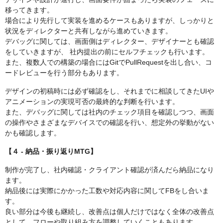
移ってきます。
場合により先行して実装を進めるケースもありますが、しっかりと
状況をディレクターと共有しながら進めていきます。
デバッグに関しては、画面側はディレクター、デザイナーとも確認
をしていきますが、 社内提出の前にセルフチェックも行います。
また、複数人での構築の場合にはGitでPullRequestを出し合い、コ
ードレビューを行う部分もあります。
デザインの初稿時には必ず確認をし、それまでに相談してきたUIや
アニメーションの実現可否の最終的な判断を行います。
また、デバッグに関しては社内のチェック項目を確認しつつ、画面
の操作やさまざまなデバイスでの確認を行い、想定外の挙動がない
かも確認します。
【４ - 納品・振り返りMTG】
制作が完了し、社内確認・クライアント確認が済んだら納品になり
ます。
納品後には実際にかかった工数や対応内容に関してFBをし合いま
す。
良い部分は今後も継続し、改善点は個人だけではなく全体の改善点
として、フローや取り組み方を調整していくこともあります。