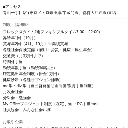
■アクセス

青山一丁目駅 (東京メトロ銀座線/半蔵門線、都営大江戸線)直結
制度・福利厚生
フレックスタイム制(フレキシブルタイム7:00～22:00)

昇給年1回（10月）

賞与年2回（4月、10月）※業績賞与

各種社会保険完備（雇用・労災・健康・厚生年金）

交通費（月3万円まで）

時間外手当

勤続年数手当（勤続3年以上）

確定拠出年金制度（掛金1万円）

健康診断（各種オプション補助）

me学・div.学（自己啓発補助金制度/教育手当制度）

月次全社会

分科会・勉強会

My Officeプロジェクト制度（在宅手当 ・PC手当etc）

社員総会、みんなに会い隊
お取引企業