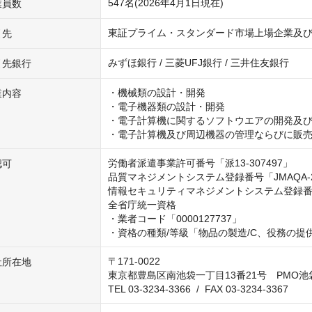
547名(2026年4月1日現在)
業員数
東証プライム・スタンダード市場上場企業及び
引先
みずほ銀行 / 三菱UFJ銀行 / 三井住友銀行
引先銀行
・機械類の設計・開発

業内容
・電子機器類の設計・開発

・電子計算機に関するソフトウエアの開発及び
・電子計算機及び周辺機器の管理ならびに販
労働者派遣事業許可番号「派13-307497」

認可
品質マネジメントシステム登録番号「JMAQA-26
情報セキュリティマネジメントシステム登録番号「J
全省庁統一資格

・業者コード「0000127737」

・資格の種類/等級「物品の製造/C、役務の提供
〒171-0022

社所在地
東京都豊島区南池袋一丁目13番21号　PMO池袋
TEL 03-3234-3366  /  FAX 03-3234-3367