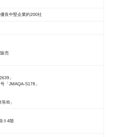
優良中堅企業約200社
販売

売
39」

MAQA-S178」

等/B」
Ⅱ4階
