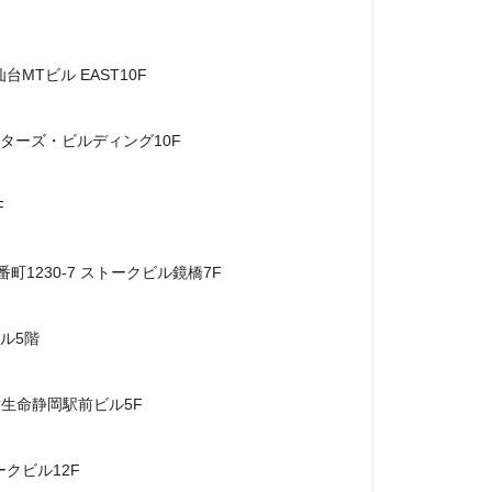
台MTビル EAST10F　

センターズ・ビルディング10F



町1230-7 ストークビル鏡橋7F

ル5階

樹生命静岡駅前ビル5F

ークビル12F
