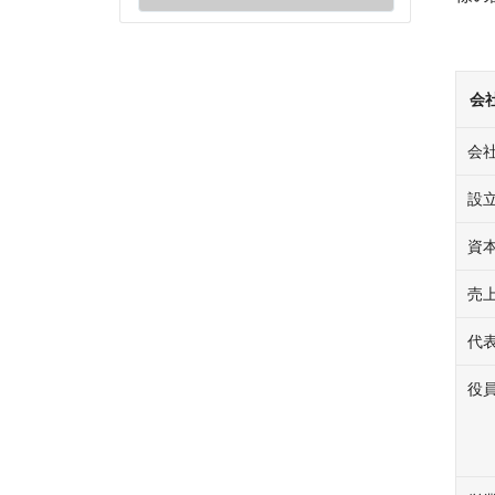
会
会
設
資
売
代
役