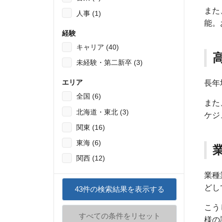
また
人事 (1)
能。
経験
キャリア (40)
未経験・第二新卒 (3)
エリア
長年
全国 (6)
また
北海道・東北 (3)
ケジ
関東 (16)
東海 (6)
関西 (12)
業種
どし
43
件の検索結果を表示する
こう
すべての条件をリセット
様の