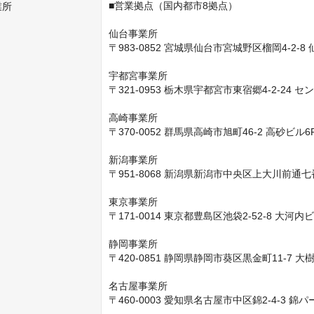
■営業拠点（国内都市8拠点）

業所
仙台事業所

〒983-0852 宮城県仙台市宮城野区榴岡4-2-8 仙
宇都宮事業所

〒321-0953 栃木県宇都宮市東宿郷4-2-24 
高崎事業所

〒370-0052 群馬県高崎市旭町46-2 高砂ビル6F
新潟事業所

〒951-8068 新潟県新潟市中央区上大川前通七番
東京事業所

〒171-0014 東京都豊島区池袋2-52-8 大河内ビ
静岡事業所

〒420-0851 静岡県静岡市葵区黒金町11-7 大
名古屋事業所

〒460-0003 愛知県名古屋市中区錦2-4-3 錦パ