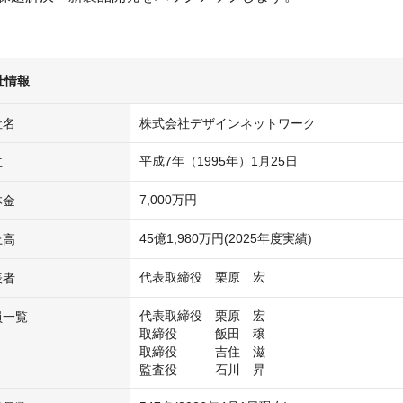
社情報
社名
株式会社デザインネットワーク
平成7年（1995年）1月25日
立
7,000万円
本金
45億1,980万円(2025年度実績) 
上高
代表取締役　栗原　宏
表者
代表取締役　栗原　宏

員一覧
取締役　　　飯田　穣

取締役　　　吉住　滋

監査役　　　石川　昇