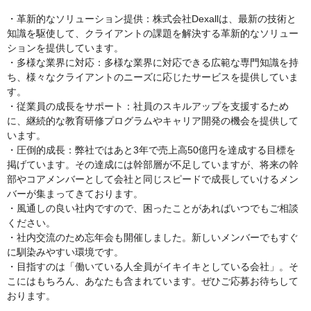
・革新的なソリューション提供：株式会社Dexallは、最新の技術と
知識を駆使して、クライアントの課題を解決する革新的なソリュー
ションを提供しています。
・多様な業界に対応：多様な業界に対応できる広範な専門知識を持
ち、様々なクライアントのニーズに応じたサービスを提供していま
す。
・従業員の成長をサポート：社員のスキルアップを支援するため
に、継続的な教育研修プログラムやキャリア開発の機会を提供して
います。
・圧倒的成長：弊社ではあと3年で売上高50億円を達成する目標を
掲げています。その達成には幹部層が不足していますが、将来の幹
部やコアメンバーとして会社と同じスピードで成長していけるメン
バーが集まってきております。
・風通しの良い社内ですので、困ったことがあればいつでもご相談
ください。
・社内交流のため忘年会も開催しました。新しいメンバーでもすぐ
に馴染みやすい環境です。
・目指すのは「働いている人全員がイキイキとしている会社」。そ
こにはもちろん、あなたも含まれています。ぜひご応募お待ちして
おります。