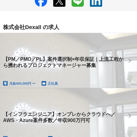
株式会社Dexall の求人
【PM／PMO／PL】案件選択制×年収保証｜上流工程か
ら携われるプロジェクトマネージャー募集
月給
400,000円 〜
正社員
【インフラエンジニア】オンプレからクラウドへ／
AWS・Azure案件多数／年収900万円可