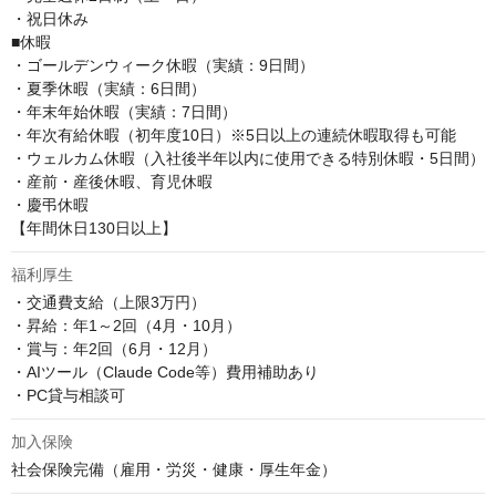
・祝日休み

■休暇

・ゴールデンウィーク休暇（実績：9日間）

・夏季休暇（実績：6日間）

・年末年始休暇（実績：7日間）

・年次有給休暇（初年度10日）※5日以上の連続休暇取得も可能

・ウェルカム休暇（入社後半年以内に使用できる特別休暇・5日間）

・産前・産後休暇、育児休暇

・慶弔休暇

【年間休日130日以上】
福利厚生
・交通費支給（上限3万円）

・昇給：年1～2回（4月・10月）

・賞与：年2回（6月・12月）

・AIツール（Claude Code等）費用補助あり

・PC貸与相談可
加入保険
社会保険完備（雇用・労災・健康・厚生年金）