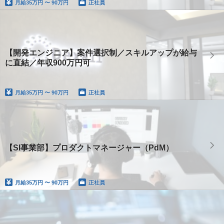
月給
35万円 〜 90万円
正社員
【開発エンジニア】案件選択制／スキルアップが給与
に直結／年収900万円可
月給
35万円 〜 90万円
正社員
【SI事業部】プロダクトマネージャー（PdM）
月給
35万円 〜 90万円
正社員