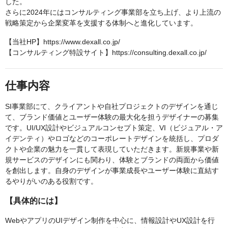
した。
さらに2024年にはコンサルティング事業部を立ち上げ、より上流の
戦略策定から企業変革を支援する体制へと進化しています。
【当社HP】https://www.dexall.co.jp/
【コンサルティング特設サイト】https://consulting.dexall.co.jp/
仕事内容
SI事業部にて、クライアントや自社プロジェクトのデザインを通じ
て、ブランド価値とユーザー体験の最大化を担うデザイナーの募集
です。UI/UX設計やビジュアルコンセプト策定、VI（ビジュアル・ア
イデンティ）やロゴなどのコーポレートデザインを統括し、プロダ
クトや企業の魅力を一貫して表現していただきます。新規事業や新
規サービスのデザインにも関わり、体験とブランドの両面から価値
を創出します。自身のデザインが事業成長やユーザー体験に直結す
るやりがいのある役割です。
【具体的には】
WebやアプリのUIデザイン制作を中心に、情報設計やUX設計を行