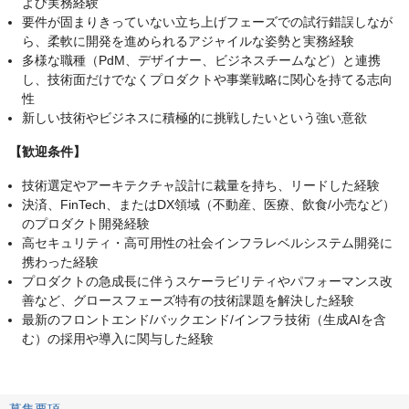
よび実務経験
要件が固まりきっていない立ち上げフェーズでの試行錯誤しなが
ら、柔軟に開発を進められるアジャイルな姿勢と実務経験
多様な職種（PdM、デザイナー、ビジネスチームなど）と連携
し、技術面だけでなくプロダクトや事業戦略に関心を持てる志向
性
新しい技術やビジネスに積極的に挑戦したいという強い意欲
【歓迎条件】
技術選定やアーキテクチャ設計に裁量を持ち、リードした経験
決済、FinTech、またはDX領域（不動産、医療、飲食/小売など）
のプロダクト開発経験
高セキュリティ・高可用性の社会インフラレベルシステム開発に
携わった経験
プロダクトの急成長に伴うスケーラビリティやパフォーマンス改
善など、グロースフェーズ特有の技術課題を解決した経験
最新のフロントエンド/バックエンド/インフラ技術（生成AIを含
む）の採用や導入に関与した経験