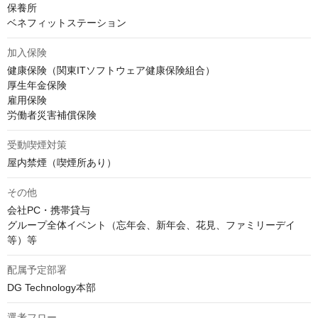
保養所

ベネフィットステーション
加入保険
健康保険（関東ITソフトウェア健康保険組合）

厚生年金保険

雇用保険

労働者災害補償保険
受動喫煙対策
屋内禁煙（喫煙所あり）
その他
会社PC・携帯貸与

グループ全体イベント（忘年会、新年会、花見、ファミリーデイ
等）等
配属予定部署
DG Technology本部
選考フロー