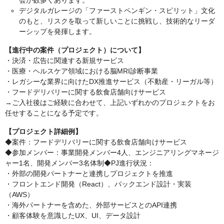
会が数多くあります。
デジタルガレージの「ファーストペンギン・スピリット」文化
のもと、リスクを取って新しいことに挑戦し、技術的なリーダ
ーシップを発揮します。
【進行中の案件（プロジェクト）について】
・決済・広告に関連する新規サービス
・医療・ヘルスケア領域における脳MRI診断事業
・レガシーな業界に向けたDX推進サービス（不動産・リーガル等）
・フードデリバリーに関する飲食店舗向けサービス
→ご入社後はご経験に合わせて、上記いずれかのプロジェクトをお
任せすることになる予定です。
【プロジェクト詳細例】
◆案件：フードデリバリーに関する飲食店舗向けサービス
◆参加メンバー：事業開発メンバー4人、エンジニアリングマネージ
ャー1名、開発メンバー3名体制◆PJ進行状況：
・外部の開発パートナーと連携しプロジェクトを推進
・フロントエンド開発（React）、バックエンド設計・実装
（AWS）
・海外パートナーを含めた、外部サービスとのAPI連携
・顧客体験を意識したUX、UI、データ設計