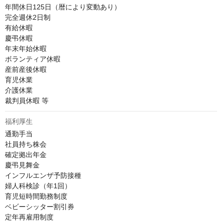
年間休日125日（暦により変動あり）

完全週休2日制

有給休暇

慶弔休暇

年末年始休暇

ボランティア休暇

産前産後休暇

育児休業

介護休業

裁判員休暇 等
福利厚生
通勤手当

社員持ち株会

確定拠出年金

慶弔見舞金

インフルエンザ予防接種

婦人科検診（年1回）

育児短時間勤務制度

ベビーシッター割引券

定年再雇用制度
