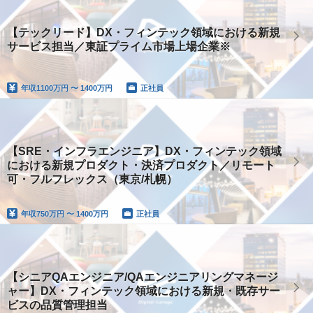
【テックリード】DX・フィンテック領域における新規
サービス担当／東証プライム市場上場企業※
年収
1100万円 〜 1400万円
正社員
【SRE・インフラエンジニア】DX・フィンテック領域
における新規プロダクト・決済プロダクト／リモート
可・フルフレックス（東京/札幌）
年収
750万円 〜 1400万円
正社員
【シニアQAエンジニア/QAエンジニアリングマネージ
ャー】DX・フィンテック領域における新規・既存サー
ビスの品質管理担当