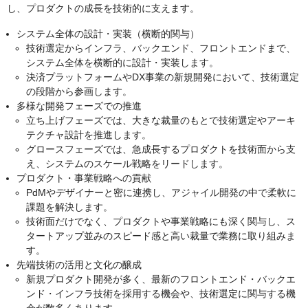
し、プロダクトの成長を技術的に支えます。
システム全体の設計・実装（横断的関与）
技術選定からインフラ、バックエンド、フロントエンドまで、
システム全体を横断的に設計・実装します。
決済プラットフォームやDX事業の新規開発において、技術選定
の段階から参画します。
多様な開発フェーズでの推進
立ち上げフェーズでは、大きな裁量のもとで技術選定やアーキ
テクチャ設計を推進します。
グロースフェーズでは、急成長するプロダクトを技術面から支
え、システムのスケール戦略をリードします。
プロダクト・事業戦略への貢献
PdMやデザイナーと密に連携し、アジャイル開発の中で柔軟に
課題を解決します。
技術面だけでなく、プロダクトや事業戦略にも深く関与し、ス
タートアップ並みのスピード感と高い裁量で業務に取り組みま
す。
先端技術の活用と文化の醸成
新規プロダクト開発が多く、最新のフロントエンド・バックエ
ンド・インフラ技術を採用する機会や、技術選定に関与する機