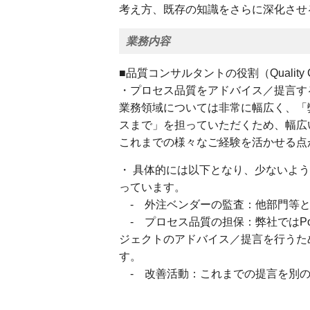
考え方、既存の知識をさらに深化させ
業務内容
■品質コンサルタントの役割（Quality Co
・プロセス品質をアドバイス／提言す
業務領域については非常に幅広く、「
スまで」を担っていただくため、幅広
これまでの様々なご経験を活かせる点
・ 具体的には以下となり、少ないよ
っています。
- 外注ベンダーの監査：他部門等と
- プロセス品質の担保：弊社ではPo
ジェクトのアドバイス／提言を行うた
す。
- 改善活動：これまでの提言を別の