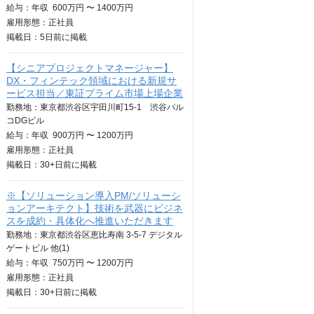
給与：
年収
600万円 〜 1400万円
雇用形態：正社員
掲載日：
5日
前に掲載
【シニアプロジェクトマネージャー】
DX・フィンテック領域における新規サ
ービス担当／東証プライム市場上場企業
勤務地：東京都渋谷区宇田川町15-1 渋谷パル
コDGビル
給与：
年収
900万円 〜 1200万円
雇用形態：正社員
掲載日：
30+日
前に掲載
※【ソリューション導入PM/ソリューシ
ョンアーキテクト】技術を武器にビジネ
スを成約・具体化へ推進いただきます
勤務地：東京都渋⾕区恵⽐寿南 3-5-7 デジタル
ゲートビル 他(1)
給与：
年収
750万円 〜 1200万円
雇用形態：正社員
掲載日：
30+日
前に掲載