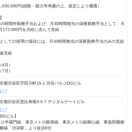
円～1,030,000円(経験・能力等考慮の上、規定により優遇）

】

当の時間外勤務手当および、月30時間相当の深夜勤務手当として、月
～月172,080円を月給に含んで支給

としての採用の場合には、月30時間相当の深夜勤務手当のみの支給
途支給

4月）

（7月）
2 東京都渋谷区宇田川町15-1 渋谷パルコDGビル
認
2 東京都渋谷区恵比寿南3-5-7 デジタルゲートビル
認
DGビル】

トロ半蔵門線、東京メトロ銀座線、東京メトロ副都心線、東急田園都
横線「渋谷駅」より徒歩8分
