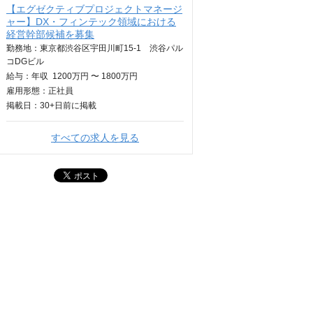
【エグゼクティブプロジェクトマネージ
ャー】DX・フィンテック領域における
経営幹部候補を募集
勤務地：東京都渋谷区宇田川町15-1 渋谷パル
コDGビル
給与：
年収
1200万円 〜 1800万円
雇用形態：正社員
掲載日：
30+日
前に掲載
すべての求人を見る