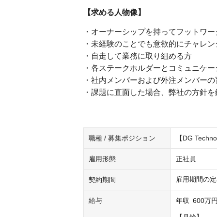
【求める人物像】
・オーナーシップを持ってフットワー
・未経験のことでも意欲的にチャレン
・自走して業務に取り組める方
・各ステークホルダーとコミュニケー
・社内メンバーおよび外注メンバーの
・課題に直面した場合、弊社の方針を
職種 / 募集ポジション
【DG Tec
雇用形態
正社員
雇用期間の定
契約期間
給与
年収
600万円