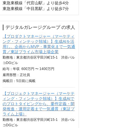
東急東横線「代官山駅」より徒歩4分

東急東横線「中目黒駅」より徒歩7分
デジタルガレージグループ の求人
【プロダクトマネージャー（マーケティ
ング・フィンテック領域）】生成AIを活
用し、企画からMVP・事業化まで一気通
貫／東証プライム市場上場企業
勤務地：東京都渋谷区宇田川町15-1 渋谷パル
コDGビル
給与：
年収
600万円 〜 1400万円
雇用形態：正社員
掲載日：
5日
前に掲載
【プロジェクトマネージャー（マーケテ
ィング・フィンテック領域）】生成AIで
のプロトタイピングから、要件定義・開
発推進・運用定着まで一気通貫（東証プ
ライム上場）
勤務地：東京都渋谷区宇田川町15-1 渋谷パル
コDGビル