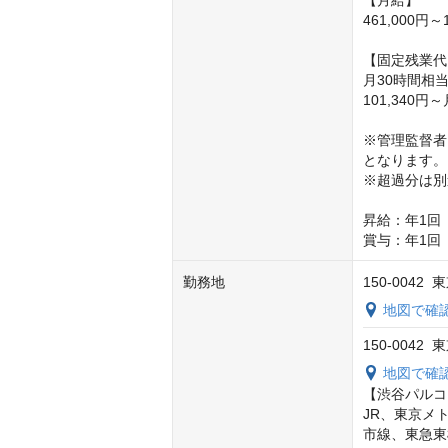
【月給】

461,000
【固定残業代
月30時間相
101,340円
※管理監督者
となります。

※超過分は別
昇給：年1回（
賞与：年1回
勤務地
150-004
地図で確
150-004
地図で確
【渋谷パルコ
JR、東京メ
市線、東急東