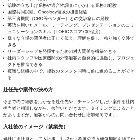
治験の立ち上げ業務や適合性調査にかかわる業務の経験
国際共同試験、Oncology領域の担当経験
第三者機関（CRO等ベンダー）との交渉窓口の経験
英語を用いたメール、ミーティング、プレゼンテーションのコミ
ュニケーションスキル（TOEICスコア700程度）
様々な立場の関係者に正しく伝え、理解を促し、粘り強く交渉で
きる
リーダーシップを発揮するための対人関係を構築できる
社内スタッフや医療機関の外部顧客と自発的に協働し、プロジェ
クトを推進できる
複雑な組織の中で、複数のタスクを同時に前に進めることができ
る
赴任先や案件の決め方
今までのご経験を活かせる赴任先や、チャレンジしたい案件を社内
担当者と相談しながら、検討いただきます。タイミングによること
がありますが、顧客からのお問い合わせは増加傾向です。
入社後のイメージ（就業先）
当社に正社員として入社後、1～2か月程度の導入研修期間を経てか