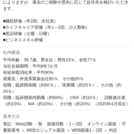
によりますが、過去のご経験や意向に応じて赴任先を検討いただき
ます。

■継続研修（年2回、全社員）

■ライフキャリア研修（年1～2回、少人数制）

■英語研修（土曜・日曜）

■ビジネススキル研修
社内構成
平均年齢：39.7歳、男女比：男性23％、女性77％

当社在籍期間：平均9年7か月

有給休暇消化率：平均90%

就業先：外資系製薬会社80％、その他20％

前職：臨床開発職（約60％）、医療職（約20％）、その他（約
20％）

現職：臨床開発内勤職（約50%）、CRA（約10％）、試験責任者
（約10%）、MA（約10%）、その他（約20%）（2025年4月現在）
選考方法
筆記・Web試験 ：無    面接回数 ：1～2回    オンライン面接 ：可

書類選考 → WEBカジュアル面談 → WEB面接1～2回 → 内定
