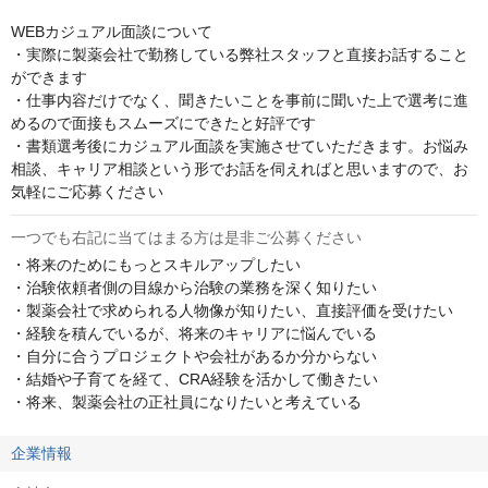
WEBカジュアル面談について

・実際に製薬会社で勤務している弊社スタッフと直接お話すること
ができます

・仕事内容だけでなく、聞きたいことを事前に聞いた上で選考に進
めるので面接もスムーズにできたと好評です

・書類選考後にカジュアル面談を実施させていただきます。お悩み
相談、キャリア相談という形でお話を伺えればと思いますので、お
気軽にご応募ください
一つでも右記に当てはまる方は是非ご公募ください
・将来のためにもっとスキルアップしたい

・治験依頼者側の目線から治験の業務を深く知りたい

・製薬会社で求められる人物像が知りたい、直接評価を受けたい

・経験を積んでいるが、将来のキャリアに悩んでいる

・自分に合うプロジェクトや会社があるか分からない

・結婚や子育てを経て、CRA経験を活かして働きたい

・将来、製薬会社の正社員になりたいと考えている
企業情報