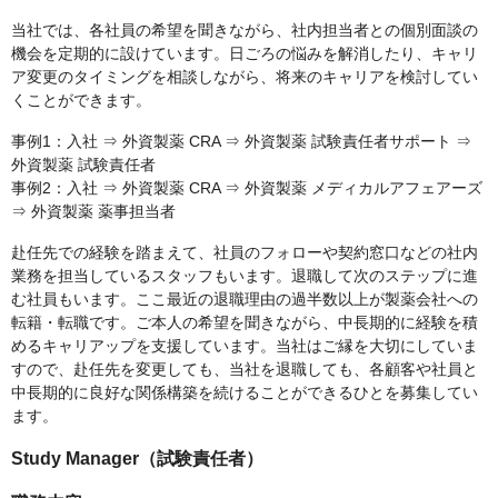
当社では、各社員の希望を聞きながら、社内担当者との個別面談の
機会を定期的に設けています。日ごろの悩みを解消したり、キャリ
ア変更のタイミングを相談しながら、将来のキャリアを検討してい
くことができます。
事例1：入社 ⇒ 外資製薬 CRA ⇒ 外資製薬 試験責任者サポート ⇒
外資製薬 試験責任者
事例2：入社 ⇒ 外資製薬 CRA ⇒ 外資製薬 メディカルアフェアーズ
⇒ 外資製薬 薬事担当者
赴任先での経験を踏まえて、社員のフォローや契約窓口などの社内
業務を担当しているスタッフもいます。退職して次のステップに進
む社員もいます。ここ最近の退職理由の過半数以上が製薬会社への
転籍・転職です。ご本人の希望を聞きながら、中長期的に経験を積
めるキャリアップを支援しています。当社はご縁を大切にしていま
すので、赴任先を変更しても、当社を退職しても、各顧客や社員と
中長期的に良好な関係構築を続けることができるひとを募集してい
ます。
Study Manager（試験責任者）