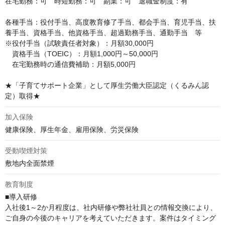
在宅勤務：可　時短勤務：可　副業：可　退職金制度：有

各種手当：役付手当、高度教育修了手当、都会手当、育児手当、扶
養手当、資格手当、他資格手当、超過勤務手当、通勤手当　等

※役付手当（試験責任者対象）：月額30,000円

　資格手当（TOEIC）：月額1,000円～50,000円

　在宅勤務時の通信費補助：月額5,000円

★「子育てサポート企業」として厚生労働大臣認定（くるみん認
定）取得★
加入保険
健康保険、厚生年金、雇用保険、労災保険
受動喫煙対策
敷地内全面禁煙
教育制度
■導入研修

入社後1～2か月程度は、社内研修や弊社社員との情報交換により、
ご自身の今後のキャリアを考えていただきます。案件はタイミング