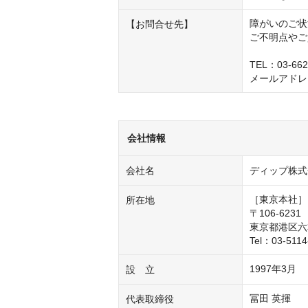
障がいのご状
【お問合せ先】
ご不明点やご
TEL：03-6
メールアドレス：re
会社情報
会社名
ディップ株式
［東京本社］

所在地
〒106-6231

東京都港区六本
Tel：03-511
1997年3月
設 立
冨田 英揮
代表取締役