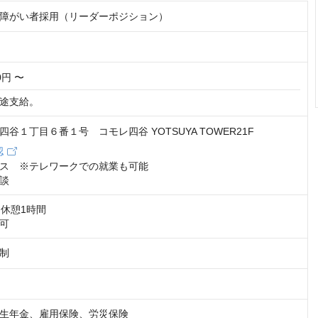
障がい者採用（リーダーポジション）
00円 〜
途支給。
谷１丁目６番１号 コモレ四谷 YOTSUYA TOWER21F
認
ス　※テレワークでの就業も可能

談
0　休憩1時間

可
制
生年金、雇用保険、労災保険