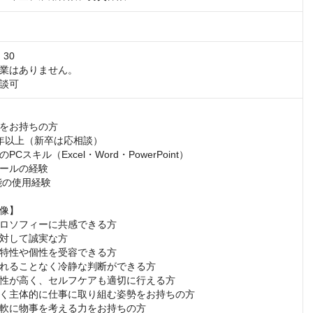
30

業はありません。

談可
をお持ちの方

年以上（新卒は応相談）

Cスキル（Excel・Word・PowerPoint）

ールの経験

能の使用経験

像】

ロソフィーに共感できる方

対して誠実な方

特性や個性を受容できる方

れることなく冷静な判断ができる方

性が高く、セルフケアも適切に行える方

く主体的に仕事に取り組む姿勢をお持ちの方

軟に物事を考える力をお持ちの方