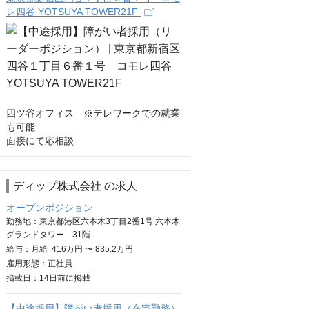
レ四谷 YOTSUYA TOWER21F
四ツ谷オフィス　※テレワークでの就業
も可能

面接にて応相談
ディップ株式会社 の求人
オープンポジション
勤務地：東京都港区六本木3丁目2番1号 六本木
グランドタワー 31階
給与：
月給
416万円 〜 835.2万円
雇用形態：正社員
掲載日：
14日
前に掲載
【中途採用】障がい者採用（在宅勤務）