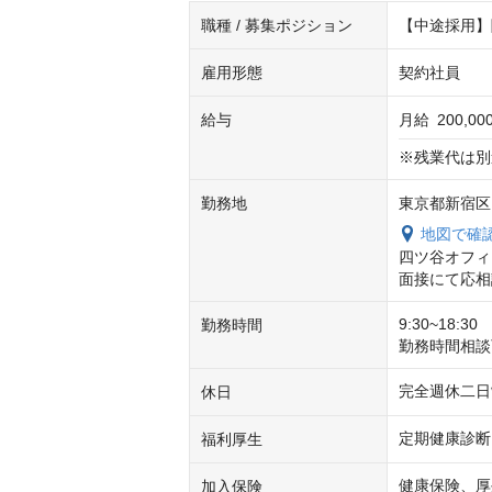
職種 / 募集ポジション
【中途採用】
雇用形態
契約社員
給与
月給
200,0
※残業代は別
勤務地
東京都新宿区四
地図で確
四ツ谷オフィ
面接にて応相
9:30~18:3
勤務時間
勤務時間相談
完全週休二日
休日
定期健康診断
福利厚生
健康保険、厚
加入保険