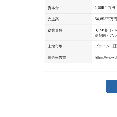
1,085百万
資本金
54,852百万
売上高
3,158名（2
従業員数
※契約・アル
プライム（証
上場市場
https://www.d
統合報告書