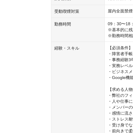
屋内全面禁煙
受動喫煙対策
09：30〜18：
勤務時間
※基本的に残
※勤務時間相
【必須条件】

経験・スキル
・障害者手帳
・事務経験3
・実務レベルのP
・ビジネスメ
・Google機
【求める人物
・弊社のフィ
・人や仕事に
・メンバーの
・感情に流さ
・ストレス耐
・受け身でな
・前向きで柔