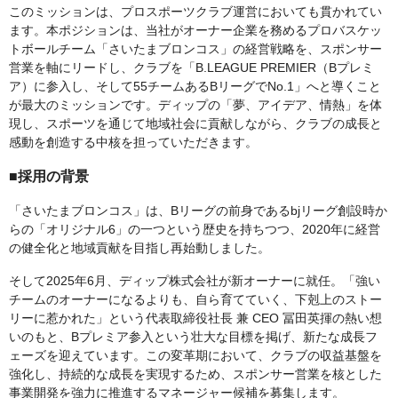
このミッションは、プロスポーツクラブ運営においても貫かれてい
ます。本ポジションは、当社がオーナー企業を務めるプロバスケッ
トボールチーム「さいたまブロンコス」の経営戦略を、スポンサー
営業を軸にリードし、クラブを「B.LEAGUE PREMIER（Bプレミ
ア）に参入し、そして55チームあるBリーグでNo.1」へと導くこと
が最大のミッションです。ディップの「夢、アイデア、情熱」を体
現し、スポーツを通じて地域社会に貢献しながら、クラブの成長と
感動を創造する中核を担っていただきます。
■採用の背景
「さいたまブロンコス」は、Bリーグの前身であるbjリーグ創設時か
らの「オリジナル6」の一つという歴史を持ちつつ、2020年に経営
の健全化と地域貢献を目指し再始動しました。
そして2025年6月、ディップ株式会社が新オーナーに就任。「強い
チームのオーナーになるよりも、自ら育てていく、下剋上のストー
リーに惹かれた」という代表取締役社長 兼 CEO 冨田英揮の熱い想
いのもと、Bプレミア参入という壮大な目標を掲げ、新たな成長フ
ェーズを迎えています。この変革期において、クラブの収益基盤を
強化し、持続的な成長を実現するため、スポンサー営業を核とした
事業開発を強力に推進するマネージャー候補を募集します。