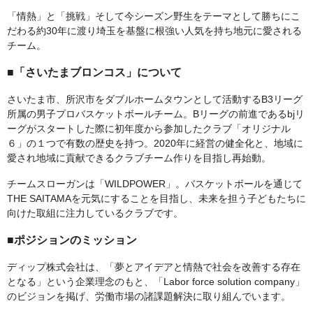
「情熱」と「挑戦」そして今シーズン野生をテーマとして勝ちにこ
だわる約30年に渡り埼玉を基盤に根強い人気を持ち地元に愛される
チーム。
■「さいたまブロンコス」について
さいたま市、所沢市をダブルホームタウンとして活動するB3リーグ
所属の男子プロバスケットボールチーム。Bリーグの前進であるbjリ
ーグがスタートした際に初年度から参加したクラブ「オリジナル
６」の１つで有数の歴史を持つ。2020年に経営の健全化と、地域に
愛され地域に貢献できるクラブチーム作りを目指し再始動。
チームスローガンは「WILDPOWER」。バスケットボールを通じて
THE SAITAMAを元気にすることを目指し、未来を担う子どもたちに
向けた取組に注力しているクラブです。
■ポジションのミッション
ディップ株式会社は、「夢とアイデアと情熱で社会を改善する存在
となる」という企業理念のもと、「Labor force solution company」
のビジョンを掲げ、労働市場の諸課題解決に取り組んでいます。