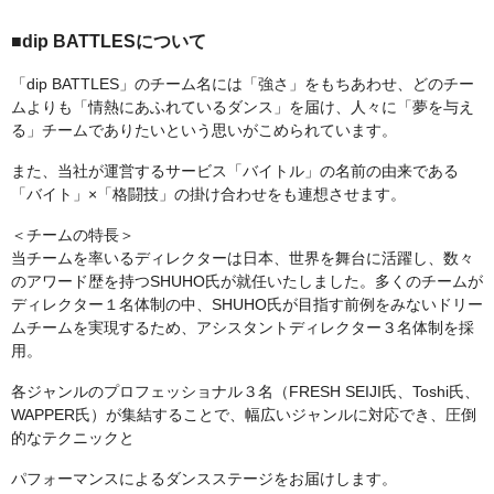
■dip BATTLESについて
「dip BATTLES」のチーム名には「強さ」をもちあわせ、どのチー
ムよりも「情熱にあふれているダンス」を届け、人々に「夢を与え
る」チームでありたいという思いがこめられています。
また、当社が運営するサービス「バイトル」の名前の由来である
「バイト」×「格闘技」の掛け合わせをも連想させます。
＜チームの特長＞
当チームを率いるディレクターは日本、世界を舞台に活躍し、数々
のアワード歴を持つSHUHO氏が就任いたしました。多くのチームが
ディレクター１名体制の中、SHUHO氏が目指す前例をみないドリー
ムチームを実現するため、アシスタントディレクター３名体制を採
用。
各ジャンルのプロフェッショナル３名（FRESH SEIJI氏、Toshi氏、
WAPPER氏）が集結することで、幅広いジャンルに対応でき、圧倒
的なテクニックと
パフォーマンスによるダンスステージをお届けします。