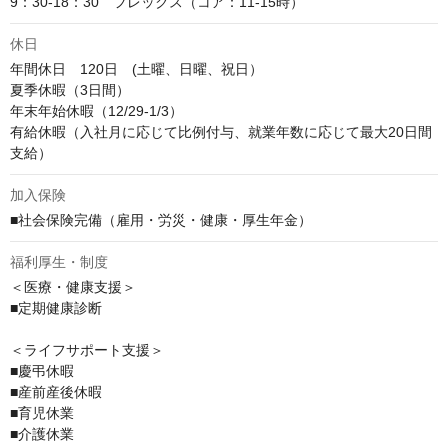
9：30-18：30　フレックス（コア：11-15時）
休日
年間休日　120日　(土曜、日曜、祝日）

夏季休暇（3日間）　

年末年始休暇（12/29-1/3）

有給休暇（入社月に応じて比例付与、就業年数に応じて最大20日間
支給）
加入保険
■社会保険完備（雇用・労災・健康・厚生年金）
福利厚生・制度
＜医療・健康支援＞

■定期健康診断

＜ライフサポート支援＞

■慶弔休暇

■産前産後休暇

■育児休業

■介護休業
