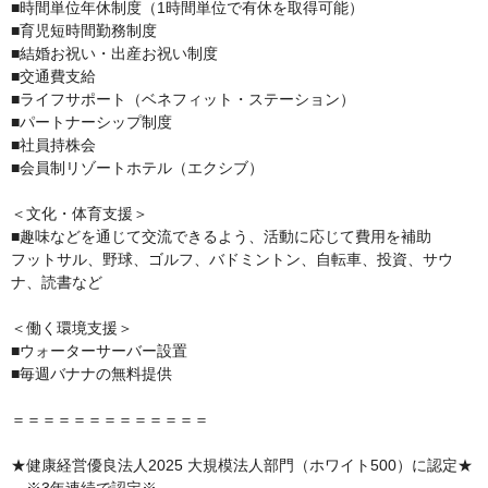
■時間単位年休制度（1時間単位で有休を取得可能）

■育児短時間勤務制度

■結婚お祝い・出産お祝い制度

■交通費支給

■ライフサポート（ベネフィット・ステーション）

■パートナーシップ制度

■社員持株会

■会員制リゾートホテル（エクシブ）

＜文化・体育支援＞

■趣味などを通じて交流できるよう、活動に応じて費用を補助

フットサル、野球、ゴルフ、バドミントン、自転車、投資、サウ
ナ、読書など

＜働く環境支援＞

■ウォーターサーバー設置

■毎週バナナの無料提供

＝＝＝＝＝＝＝＝＝＝＝＝＝

★健康経営優良法人2025 大規模法人部門（ホワイト500）に認定★
