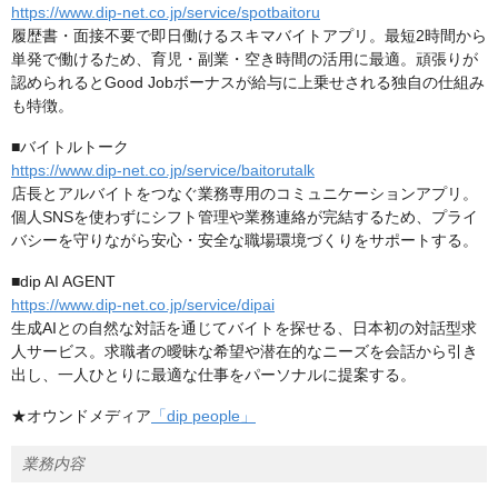
https://www.dip-net.co.jp/service/spotbaitoru
履歴書・面接不要で即日働けるスキマバイトアプリ。最短2時間から
単発で働けるため、育児・副業・空き時間の活用に最適。頑張りが
認められるとGood Jobボーナスが給与に上乗せされる独自の仕組み
も特徴。
■バイトルトーク
https://www.dip-net.co.jp/service/baitorutalk
店長とアルバイトをつなぐ業務専用のコミュニケーションアプリ。
個人SNSを使わずにシフト管理や業務連絡が完結するため、プライ
バシーを守りながら安心・安全な職場環境づくりをサポートする。
■dip AI AGENT
https://www.dip-net.co.jp/service/dipai
生成AIとの自然な対話を通じてバイトを探せる、日本初の対話型求
人サービス。求職者の曖昧な希望や潜在的なニーズを会話から引き
出し、一人ひとりに最適な仕事をパーソナルに提案する。
★オウンドメディア
「dip people」
業務内容