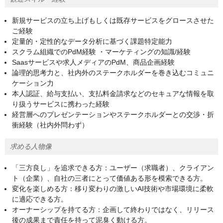
新規サービスの立ち上げもしくは既存サービスをグロースさせた
ご経験
定量的・定性的なデータ分析に基づく課題特定能力
スクラム組織でのPdM経験 ・マーケティングの知識/経験
Saasサービスや求人メディアのPdM、商品企画経験
論理的思考力と、社内外のステークホルダーを巻き込むコミュニ
ケーション力
本人認証、給与支払い、支払料金請求などのセキュアな情報を取
り扱うサービスに携わった経験
経営層へのプレゼンテーションやステークホルダーとの交渉・折
衝経験（社内外問わず）
求める人物像
「三方良し」を追求できる方：ユーザー（求職者）、クライアン
ト（企業）、自社の三者にとって価値ある形を模索できる方。
変化を楽しめる方：移り変わりの激しいAI技術や市場環境に柔軟
に適応できる方。
オーナーシップを持てる方：企画して終わりではなく、リリース
後の成果まで責任を持って泥臭く動ける方。