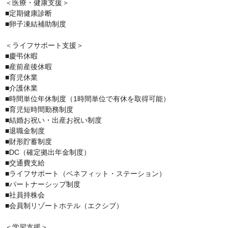
＜医療・健康支援＞

■定期健康診断

■卵子凍結補助制度

＜ライフサポート支援＞

■慶弔休暇

■産前産後休暇

■育児休業

■介護休業

■時間単位年休制度（1時間単位で有休を取得可能）

■育児短時間勤務制度

■結婚お祝い・出産お祝い制度

■退職金制度

■財形貯蓄制度

■DC（確定拠出年金制度）

■交通費支給

■ライフサポート（ベネフィット・ステーション）

■パートナーシップ制度

■社員持株会

■会員制リゾートホテル（エクシブ）

＜学習支援＞
