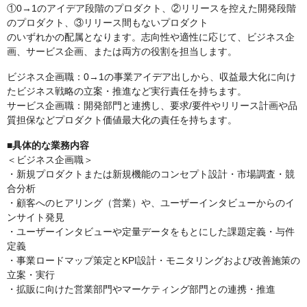
①0→1のアイデア段階のプロダクト、②リリースを控えた開発段階
のプロダクト、③リリース間もないプロダクト
のいずれかの配属となります。志向性や適性に応じて、ビジネス企
画、サービス企画、または両方の役割を担当します。
ビジネス企画職：0→1の事業アイデア出しから、収益最大化に向け
たビジネス戦略の立案・推進など実行責任を持ちます。
サービス企画職：開発部門と連携し、要求/要件やリリース計画や品
質担保などプロダクト価値最大化の責任を持ちます。
■具体的な業務内容
＜ビジネス企画職＞
・新規プロダクトまたは新規機能のコンセプト設計・市場調査・競
合分析
・顧客へのヒアリング（営業）や、ユーザーインタビューからのイ
ンサイト発見
・ユーザーインタビューや定量データをもとにした課題定義・与件
定義
・事業ロードマップ策定とKPI設計・モニタリングおよび改善施策の
立案・実行
・拡販に向けた営業部門やマーケティング部門との連携・推進