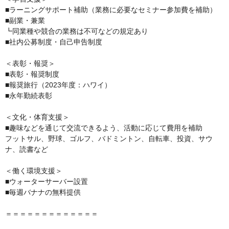
■ラーニングサポート補助（業務に必要なセミナー参加費を補助）

■副業・兼業

┗同業種や競合の業務は不可などの規定あり

■社内公募制度・自己申告制度

＜表彰・報奨＞

■表彰・報奨制度

■報奨旅行（2023年度：ハワイ）

■永年勤続表彰

＜文化・体育支援＞

■趣味などを通じて交流できるよう、活動に応じて費用を補助

フットサル、野球、ゴルフ、バドミントン、自転車、投資、サウ
ナ、読書など

＜働く環境支援＞

■ウォーターサーバー設置

■毎週バナナの無料提供

＝＝＝＝＝＝＝＝＝＝＝＝＝
