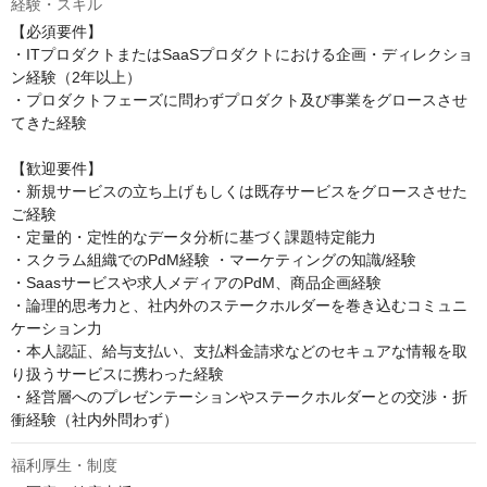
経験・スキル
【必須要件】

・ITプロダクトまたはSaaSプロダクトにおける企画・ディレクショ
ン経験（2年以上）

・プロダクトフェーズに問わずプロダクト及び事業をグロースさせ
てきた経験

【歓迎要件】

・新規サービスの立ち上げもしくは既存サービスをグロースさせた
ご経験

・定量的・定性的なデータ分析に基づく課題特定能力

・スクラム組織でのPdM経験 ・マーケティングの知識/経験

・Saasサービスや求人メディアのPdM、商品企画経験

・論理的思考力と、社内外のステークホルダーを巻き込むコミュニ
ケーション力

・本人認証、給与支払い、支払料金請求などのセキュアな情報を取
り扱うサービスに携わった経験

・経営層へのプレゼンテーションやステークホルダーとの交渉・折
衝経験（社内外問わず）
福利厚生・制度