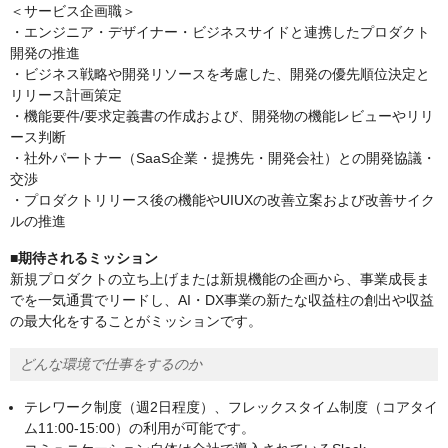
＜サービス企画職＞
・エンジニア・デザイナー・ビジネスサイドと連携したプロダクト
開発の推進
・ビジネス戦略や開発リソースを考慮した、開発の優先順位決定と
リリース計画策定
・機能要件/要求定義書の作成および、開発物の機能レビューやリリ
ース判断
・社外パートナー（SaaS企業・提携先・開発会社）との開発協議・
交渉
・プロダクトリリース後の機能やUIUXの改善立案および改善サイク
ルの推進
■期待されるミッション
新規プロダクトの立ち上げまたは新規機能の企画から、事業成長ま
でを一気通貫でリードし、AI・DX事業の新たな収益柱の創出や収益
の最大化をすることがミッションです。
どんな環境で仕事をするのか
テレワーク制度（週2日程度）、フレックスタイム制度（コアタイ
ム11:00-15:00）の利用が可能です。