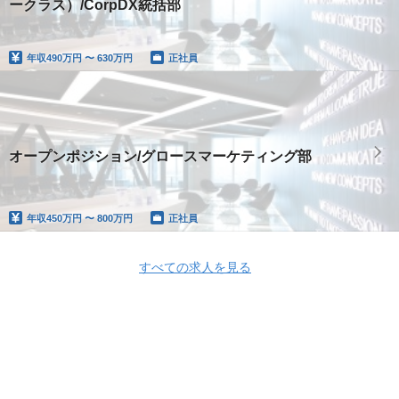
ークラス）/CorpDX統括部
年収
490万円 〜 630万円
正社員
オープンポジション/グロースマーケティング部
年収
450万円 〜 800万円
正社員
すべての求人を見る