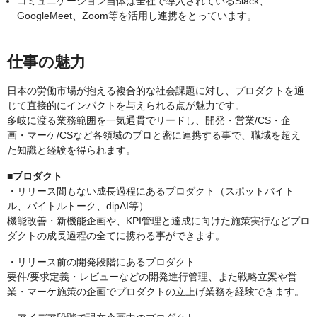
コミュニケーション自体は全社で導入されているSlack、
GoogleMeet、Zoom等を活用し連携をとっています。
仕事の魅力
日本の労働市場が抱える複合的な社会課題に対し、プロダクトを通
じて直接的にインパクトを与えられる点が魅力です。
多岐に渡る業務範囲を一気通貫でリードし、開発・営業/CS・企
画・マーケ/CSなど各領域のプロと密に連携する事で、職域を超え
た知識と経験を得られます。
■プロダクト
・リリース間もない成長過程にあるプロダクト（スポットバイト
ル、バイトルトーク、dipAI等）
機能改善・新機能企画や、KPI管理と達成に向けた施策実行などプロ
ダクトの成長過程の全てに携わる事ができます。
・リリース前の開発段階にあるプロダクト
要件/要求定義・レビューなどの開発進行管理、また戦略立案や営
業・マーケ施策の企画でプロダクトの立上げ業務を経験できます。